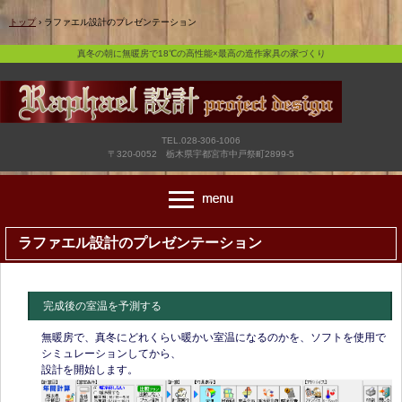
真冬の朝に無暖房で18℃の高性能×最高の造作家具の家づくり
トップ
›
ラファエル設計のプレゼンテーション
真冬の朝に無暖房で18℃の高性能×最高の造作家具の家づくり
TEL.028-306-1006
〒320-0052 栃木県宇都宮市中戸祭町2899-5
ラファエル設計のプレゼンテーション
完成後の室温を予測する
無暖房で、真冬にどれくらい暖かい室温になるのかを、ソフトを使用で
シミュレーションしてから、
設計を開始します。