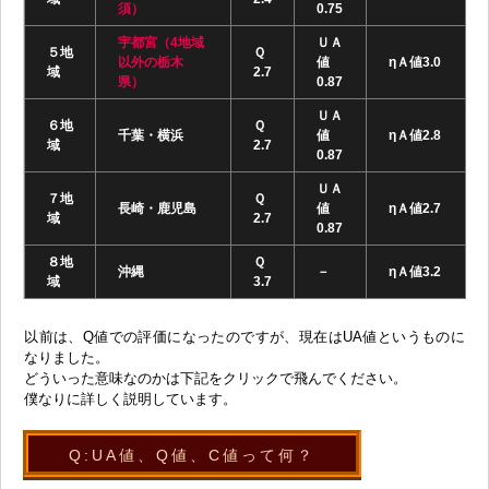
須）
0.75
宇都宮（4地域
ＵＡ
５地
Ｑ
以外の栃木
値
ηＡ値3.0
域
2.7
県）
0.87
ＵＡ
６地
Ｑ
千葉・横浜
値
ηＡ値2.8
域
2.7
0.87
ＵＡ
７地
Ｑ
長崎・鹿児島
値
ηＡ値2.7
域
2.7
0.87
８地
Ｑ
沖縄
－
ηＡ値3.2
域
3.7
以前は、Q値での評価になったのですが、現在はUA値というものに
なりました。
どういった意味なのかは下記をクリックで飛んでください。
僕なりに詳しく説明しています。
Q:UA値、Q値、C値って何？