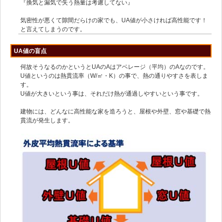
『換気と漏気で失う熱量は考慮してない』
気密性が悪くて隙間だらけの家でも、UA値が小さければ高性能です！
と言えてしまうのです。
UA値の盲点
何故そうなるのかというとUAのAはアベレージ（平均）のAなのです。
U値というのは熱貫流率（W/㎡・K）の事で、熱の通りやすさを表しま
す。
U値が大きいという事は、それだけ熱が通過しやすいという事です。
建物には、どんなに高性能な家を造ろうと、屋根や外壁、窓や基礎で熱
貫流が発生します。