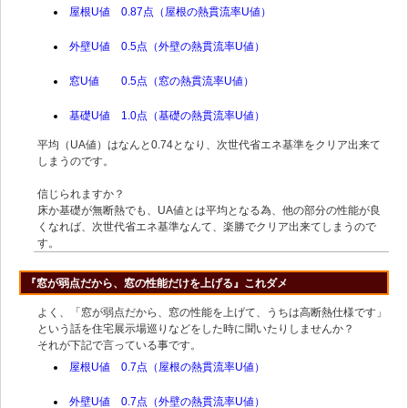
屋根U値 0.87点（屋根の熱貫流率U値）
外壁U値 0.5点（外壁の熱貫流率U値）
窓U値 0.5点（窓の熱貫流率U値）
基礎U値 1.0点（基礎の熱貫流率U値）
平均（UA値）はなんと0.74となり、次世代省エネ基準をクリア出来て
しまうのです。
信じられますか？
床か基礎が無断熱でも、UA値とは平均となる為、他の部分の性能が良
くなれば、次世代省エネ基準なんて、楽勝でクリア出来てしまうので
す。
『窓が弱点だから、窓の性能だけを上げる』これダメ
よく、「窓が弱点だから、窓の性能を上げて、うちは高断熱仕様です」
という話を住宅展示場巡りなどをした時に聞いたりしませんか？
それが下記で言っている事です。
屋根U値 0.7点（屋根の熱貫流率U値）
外壁U値 0.7点（外壁の熱貫流率U値）