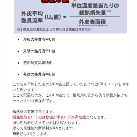
屋根の熱貫流率U値
外壁の熱貫流率U値
窓の熱貫流率U値
基礎の熱貫流率U値
これらを平均したものがUA値と思っていただければOKイメージしやす
いと思います。
ここで問題なのが、このUA値には、換気扇などから失う熱量が抜けち
ゃったという事なのです。
断熱材の有無で考えます。
断熱性能というのは数値が小さい方が高性能
となります。
薄い断熱材が入っていれば0.87とします。
厚くて高性能な断熱材を0.5とします。
無断熱は1.0とします。