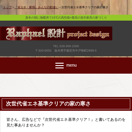
真冬の朝に無暖房で18℃の高性能×最高の造作家具の家づくり
トップ
›
『省エネ・断熱』みんなの勘違い
›
次世代省エネ基準クリアの家の寒さ
真冬の朝に無暖房で18℃の高性能×最高の造作家具の家づくり
TEL.028-306-1006
〒320-0052 栃木県宇都宮市中戸祭町2899-5
次世代省エネ基準クリアの家の寒さ
皆さん、広告などで『次世代省エネ基準クリア！』と書いてあるのを
見た事ありませんか？