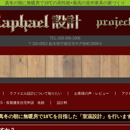
真冬の朝に無暖房で18℃の高性能×最高の造作家具の家づくり
TEL.028-306-1006
〒320-0052 栃木県宇都宮市中戸祭町2899-5
ラファエル設計について知りたい
お客様の声・レビュー
アク
LS・長期優良住宅申請 依頼
設計料
真冬の朝に無暖房で18℃を目指した「室温設計」を行いま