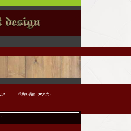
セス
環境塾講師（in東大）
す