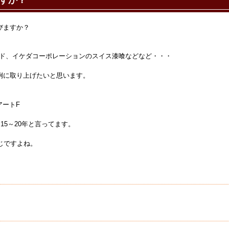
ですか？
びますか？
ッド、イケダコーポレーションのスイス漆喰などなど・・・
例に取り上げたいと思います。
アートF
15～20年と言ってます。
じですよね。