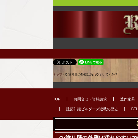
トップ
›
Q:塗り壁の外壁は汚れやすいですか？
TOP
お問合せ・資料請求
造作家具
建築知識ビルダーズ連載の歴史
BE