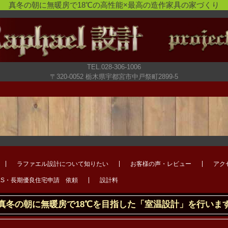
真冬の朝に無暖房で18℃の高性能×最高の造作家具の家づくり
TEL.028-306-1006
〒320-0052 栃木県宇都宮市中戸祭町2899-5
ラファエル設計について知りたい
お客様の声・レビュー
アク
LS・長期優良住宅申請 依頼
設計料
真冬の朝に無暖房で18℃を目指した「室温設計」を行いま