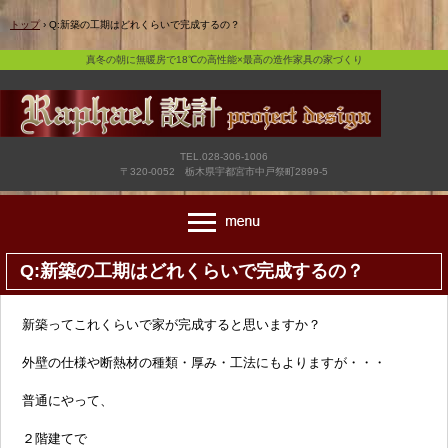
真冬の朝に無暖房で18℃の高性能×最高の造作家具の家づくり
トップ
›
Q:新築の工期はどれくらいで完成するの？
真冬の朝に無暖房で18℃の高性能×最高の造作家具の家づくり
TEL.028-306-1006
〒320-0052 栃木県宇都宮市中戸祭町2899-5
Q:新築の工期はどれくらいで完成するの？
新築ってこれくらいで家が完成すると思いますか？
外壁の仕様や断熱材の種類・厚み・工法にもよりますが・・・
普通にやって、
２階建てで