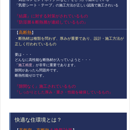
気密シート・テープ
「
」の施工方法が正しい認識で施工されいる
『結露』に対する対策がされているもの
『防湿層＆断熱層が連続しているもの』
高断熱
【
】
断熱材は種類を問わず
、厚みが重要であり、設計・施工方法が
・
正しく行われているもの
要は・・・
どんなに高性能な断熱材が入っていようと・・・
「
施工精度
」が非常に重要であります。
隙間があったら問題外です。
断熱性能ゼロです。
『隙間なく』施工されているもの
『しっかりとした厚み・重さ・性能を確保しているもの』
快適な住環境とは？