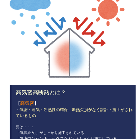
高気密高断熱とは？
高気密
【
】
気密・通気・断熱性の確保、断熱欠損がなく設計・施工がされ
・
ているもの
要は・・・
気流止め
「
」がしっかり施工されている
気密コンセントボックスなど
「
」をしっかり施工している