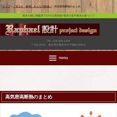
真冬の朝に無暖房で18℃の高性能×最高の造作家具の家づくり
トップ
›
『省エネ・断熱』みんなの勘違い
›
高気密高断熱のまとめ
真冬の朝に無暖房で18℃の高性能×最高の造作家具の家づくり
TEL.028-306-1006
〒320-0052 栃木県宇都宮市中戸祭町2899-5
高気密高断熱のまとめ