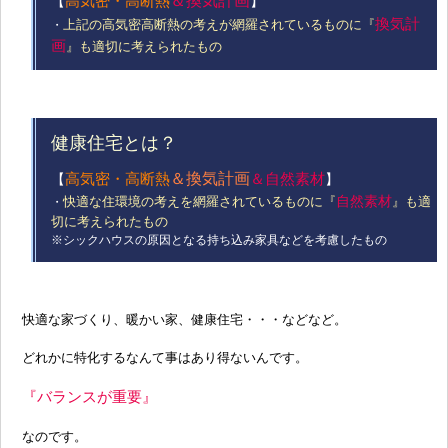
高気密・高断熱
＆換気計画
【
】
換気計
上記の高気密高断熱の考えが網羅されているものに『
・
画
』も適切に考えられたもの
健康住宅とは？
高気密・高断熱
＆換気計画
＆自然素材
【
】
自然素材
快適な住環境の考えを網羅されているものに『
』も適
・
切に考えられたもの
※シックハウスの原因となる持ち込み家具などを考慮したもの
快適な家づくり、暖かい家、健康住宅・・・などなど。
どれかに特化するなんて事はあり得ないんです。
『バランスが重要』
なのです。