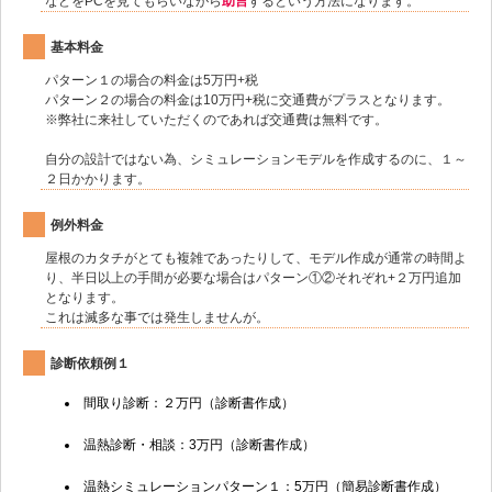
などをPCを見てもらいながら
助言
するという方法になります。
基本料金
パターン１の場合の料金は5万円+税
パターン２の場合の料金は10万円+税に交通費がプラスとなります。
※弊社に来社していただくのであれば交通費は無料です。
自分の設計ではない為、シミュレーションモデルを作成するのに、１～
２日かかります。
例外料金
屋根のカタチがとても複雑であったりして、モデル作成が通常の時間よ
り、半日以上の手間が必要な場合はパターン①②それぞれ+２万円追加
となります。
これは滅多な事では発生しませんが。
診断依頼例１
間取り診断：２万円（診断書作成）
温熱診断・相談：3万円（診断書作成）
温熱シミュレーションパターン１：5万円（簡易診断書作成）