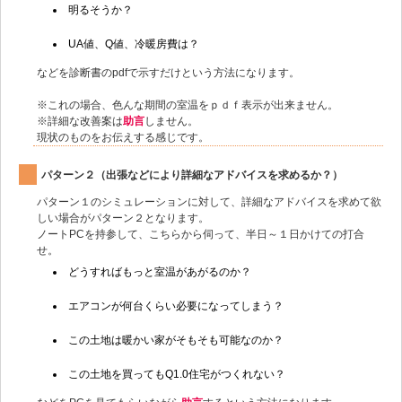
明るそうか？
UA値、Q値、冷暖房費は？
などを診断書のpdfで示すだけという方法になります。
※これの場合、色んな期間の室温をｐｄｆ表示が出来ません。
※詳細な改善案は
助言
しません。
現状のものをお伝えする感じです。
パターン２（出張などにより詳細なアドバイスを求めるか？）
パターン１のシミュレーションに対して、詳細なアドバイスを求めて欲
しい場合がパターン２となります。
ノートPCを持参して、こちらから伺って、半日～１日かけての打合
せ。
どうすればもっと室温があがるのか？
エアコンが何台くらい必要になってしまう？
この土地は暖かい家がそもそも可能なのか？
この土地を買ってもQ1.0住宅がつくれない？