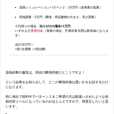
温熱シミュレーションパターン２：10万円（改善案の提案）
現地調査：5万円（隣地・周辺建物の大きさ、高さ調査）
※日帰りの場合。
泊りがけの場合+1万円
いずれも
交通費別途
（電車の場合、宇都宮東京間は新幹線になりま
す）
合計18万円～
+税+交通費（+宿泊費）
温熱診断の趣旨は、現在の断熱性能だとこうですよ！
という結果をお知らせして、どこの断熱性能は悪いかをお話するだけ
になります。
特に他社で契約中でパターン２をご希望の方は勘違いされたような依
頼内容メールになっているのがほとんどですので、再度正したいと思
います。