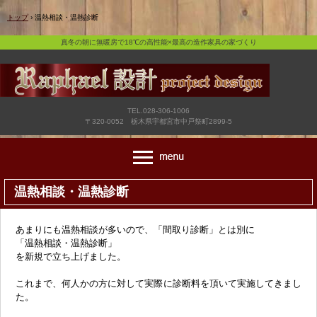
真冬の朝に無暖房で18℃の高性能×最高の造作家具の家づくり
トップ
›
温熱相談・温熱診断
真冬の朝に無暖房で18℃の高性能×最高の造作家具の家づくり
TEL.028-306-1006
〒320-0052 栃木県宇都宮市中戸祭町2899-5
温熱相談・温熱診断
あまりにも温熱相談が多いので、「間取り診断」とは別に
「温熱相談・温熱診断」
を新規で立ち上げました。
これまで、何人かの方に対して実際に診断料を頂いて実施してきまし
た。