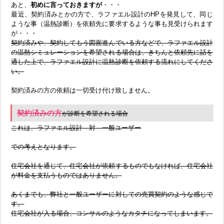
あと、
初めに言っておきますが
・・・
最近、契約済みとかの方で、ラファエル設計のHPを発見して、同じ
ような事（温熱診断）を依頼先に要求するような事も見受けられます
が・・・
契約済みや、契約してもう図面進んでいる方などで、ラファエル設計
の温熱シミュレーションを希望される場合は、きちんと依頼先に話を
通した上で、ラファエル設計に温熱診断を依頼する流れにしてくださ
い。
契約済みの方の依頼は一切受け付け致しません。
契約済みの方
が診断を希望される場合
これは、ラファエル設計 対 一般ユーザー
での考えとなります。
住宅会社を通じて、住宅会社が依頼するものでもなければ、住宅会社
が料金を支払うものではありません。
あくまでも、弊社と一般ユーザーに対しての売買契約のような感じで
す。
住宅会社が入る場合、コンサルのようなカタチになってしまいます。