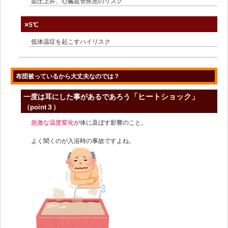
血圧上昇、心臓血管疾患のリスク
×
5℃
低体温症を起こすハイリスク
布団被っているから大丈夫なのでは？
「ヒートショック」
一度は耳にした事があるであろう
（point３）
急激な温度変化
が体に及ぼす影響のこと。
よく聞くのが入浴時の事故ですよね。