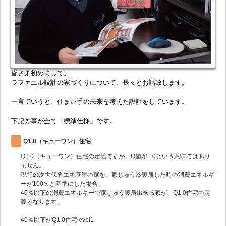
皆さま初めまして。
ラファエル設計の家づくりについて、長々とお話致します。
一言でいうと、住まい手の未来を考えた設計をしています。
下記の事が全て「標準仕様」です。
Q1.0（キューワン）住宅
Q1.0（キューワン）住宅の定義ですが、Q値が1.0という意味ではあり
ません。
現行の次世代省エネ基準の家を、家じゅう冷暖房した時の消費エネルギ
ーが100％と基準にした場合、
40％以下の消費エネルギーで家じゅう暖房出来る家が、Q1.0住宅の定
義となります。
40％以下がQ1.0住宅level1