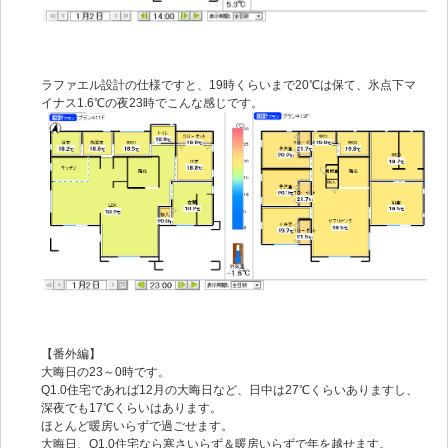
ラファエル設計の仕様ですと、19時くらいまで20℃は保て、氷点下マ
イナス1.6℃の夜23時でこんな感じです。
【番外編】
大晦日の23～0時です。
Q1.0住宅であれば12月の大晦日など、日中は27℃くらいありますし、
深夜でも17℃くらいはあります。
ほとんど暖房いらずで過ごせます。
大晦日、Q1.0住宅なら寒さいらず＆暖房いらずで年を越せます。