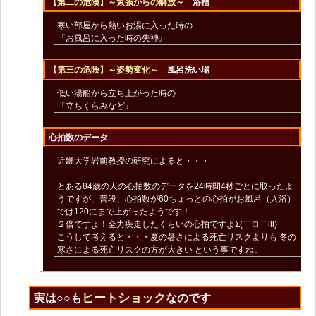
【第二の危険】
～緊張からの解放～
浴槽
寒い部屋から熱いお湯に入った時の
『お風呂に入った時の失神』
【第三の危険】～姿勢変化～
風呂洗い場
低い湯船から立ち上がった時の
『立ちくらみなど』
心拍数のデータ
近畿大学岩前教授の研究によると・・・
とある84歳の人の心拍数のデータを24時間4秒ごとに取ったよ
うですが、普段、心拍数が60ちょっとの心拍がお風呂（入浴）
では120にまで上がったようです！
２倍ですよ！全力疾走したくらいの心拍ですよΣ(￣ロ￣lll)
こうして考えると・・・夏の暑さによる死亡リスクよりも 冬の
寒さによる死亡リスクの方が大きい という事ですね。
ヒートショック
実は○○も
なのです