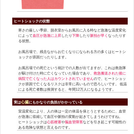
ヒートショックの状態
寒さの厳しい季節、脱衣室からお風呂に入る時など急激な温度変化
によって
血圧が急激に上昇
したり
下降
したり
脈拍が早く
なったりす
る状態。
お風呂場で、残念ながらお亡くなりになられる方の多くはヒートシ
ョックが原因だったりします。
お風呂場での死亡という統計での人数が出てますが、これは救急隊
が駆け付けた時に亡くなっていた場合であり、
救急搬送された後に
病院で亡くなった人はカウントされていません
ので、ヒートショッ
クが原因で亡くなるリスクは非常に高いもので恐ろしいです。 低温
による死亡者数は推測すると、年間12万人になるようです。
心臓
実は
にもかなりの負担がかかっている
室温変化により、人の体は一定の体温を保とうとするために、血管
が急激に収縮して血圧や脈拍の変動が起きてしまうわけですね。
ヒートショックは
心筋梗塞
や
脳血管障害
などを引き起こす可能性の
ある危険な状態と言えるのです。