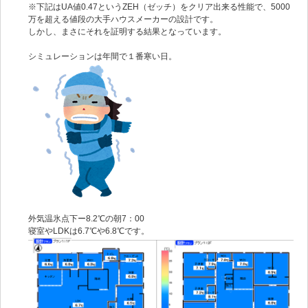
※下記はUA値0.47というZEH（ゼッチ）をクリア出来る性能で、5000
万を超える値段の大手ハウスメーカーの設計です。
しかし、まさにそれを証明する結果となっています。
シミュレーションは年間で１番寒い日。
外気温氷点下ー8.2℃の朝7：00
寝室やLDKは6.7℃や6.8℃です。