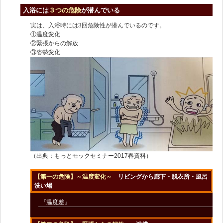
入浴には
３つの危険
が潜んでいる
実は、入浴時には3回危険性が潜んでいるのです。
①温度変化
②緊張からの解放
③姿勢変化
（出典：もっとモックセミナー2017春資料）
【第一の危険】～温度変化～
リビングから廊下・脱衣所・風呂
洗い場
『温度差』