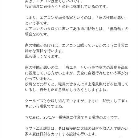
実は、エアコンは悪くないのです。
設定温度に頑張ろうと必死に稼働しているのです。
つまり、エアコンが頑張る家というのは、「家の性能が悪い」
という事です。
エアコンのカタログに書いてある適用帖数とは、「無断熱」の
場合なのです。
家の性能が良ければ、エアコンは眠っているかのように非常に
静かな運転を行います。
風も優しくなります。
家の性能が悪いのに、「省エネ」という事で室内の温度を高め
に設定している方がいますが、完全に自殺行為だという事が分
かっていません。
役所などに行くと、職員の皆さんは卓上扇風機などを使用して
いるし、自分も正直意識がもうろうとしますよね。
クールビズとか取り組んでいますが、まさに「我慢」して省エ
ネという現状ですよね。
ちなみに、25℃が一番快適に作業できる環境のようです。
ラファエル設計は、冬は積極的に太陽の日射を取込んで暖かい
家＆夏は日射をカットする設計を行います。