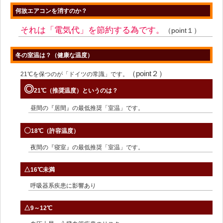
何故エアコンを消すのか？
それは「電気代」を節約する為です。
（point１）
冬の室温は？（健康な温度）
（point２）
21℃を保つのが「ドイツの常識」です。
◎
21℃（推奨温度）というのは？
昼間の『居間』の最低推奨「室温」です。
〇
18℃（許容温度）
夜間の『寝室』の最低推奨「室温」です。
△
16℃未満
呼吸器系疾患に影響あり
△
9～12℃