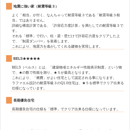
地震に強い家（耐震等級３）
よく「相当」が付く、なんちゃって耐震等級３である「耐震等級３相
当」ではありません。
詳細な構造計算である、「許容応力度計算」を満たしての耐震等級３で
す。
それを「標準」で行い、柱・梁・壁だけで許容応力度をクリアした上
で、「制震ダンパー」を装着します。
これにより、地震力を逃がしてくれる建物を実現します。
BELS★★★★★
BELS（ベルス）とは、「建築物省エネルギー性能表示制度」という物
で、★の数で性能を測り、★５が最高となります。
これにより、「燃費」がよい住宅として認定される事になります。
ラファエル設計の耐震等級３のQ1.0住宅は、★５を標準でクリア出来る
仕様になっています。
長期優良住宅
長期優良住宅の仕様を「標準」でクリア出来る仕様になっています。