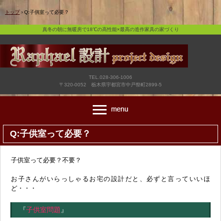
真冬の朝に無暖房で18℃の高性能×最高の造作家具の家づくり
トップ
›
Q:子供室って必要？
真冬の朝に無暖房で18℃の高性能×最高の造作家具の家づくり
TEL.028-306-1006
〒320-0052 栃木県宇都宮市中戸祭町2899-5
Q:子供室って必要？
子供室って必要？不要？
お子さんがいらっしゃるお宅の設計だと、必ずと言っていいほ
ど・・・
『
子供室問題
』