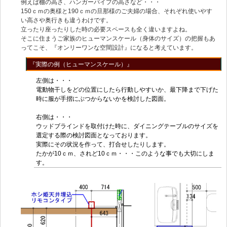
例えば棚の高さ、ハンガーパイプの高さなど・・・
150ｃｍの奥様と190ｃｍの旦那様のご夫婦の場合、それぞれ使いやす
い高さや奥行きも違うわけです。
立ったり座ったりした時の必要スペースも全く違いますよね。
そこに住まうご家族のヒューマンスケール（身体のサイズ）の把握もあ
ってこそ、『オンリーワンな空間設計』になると考えています。
『実際の例（ヒューマンスケール）』
左側は・・・
電動物干しをどの位置にしたら行動しやすいか、最下降まで下げた
時に服が手摺にぶつからないかを検討した図面。
右側は・・・
ウッドブラインドを取付けた時に、ダイニングテーブルのサイズを
選定する際の検討図面となっております。
実際にその状況を作って、打合せしたりします。
たかが10ｃｍ、されど10ｃｍ・・・このような事でも大切にしま
す。