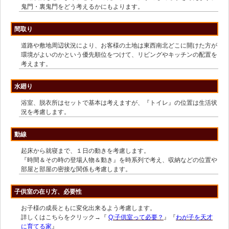
鬼門・裏鬼門をどう考えるかにもよります。
間取り
道路や敷地周辺状況により、お客様の土地は東西南北どこに開けた方が
環境がよいのかという優先順位をつけて、リビングやキッチンの配置を
考えます。
水廻り
浴室、脱衣所はセットで基本は考えますが、『トイレ』の位置は生活状
況を考慮します。
動線
起床から就寝まで、１日の動きを考慮します。
『時間＆その時の登場人物＆動き』を時系列で考え、収納などの位置や
部屋と部屋の密接な関係も考慮します。
子供室の在り方、必要性
お子様の成長ともに変化出来るよう考慮します。
詳しくはこちらをクリック→『
Q:子供室って必要？
』『
わが子を天才
に育てる家
』