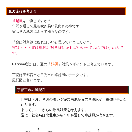
風の流れを考える
卓越風
をご存じですか？
年間を通して最も吹き易い風向きの事です。
実はその地方によって様々なのです。
『窓は対角線にあればいいと思っていませんか？』
実は・・・窓は単純に対角線にあればいいってものではないので
す。
熱風
Raphael設計は、夏の『
』対策をポイントと考えています。
下記は宇都宮市と日光市の卓越風のデータです。
風配図と言います。
宇都宮市の風配図
日中は７月、８月の暑い季節に南東からの卓越風が一番強い事が分
かります。
よって、ここからの熱風対策を考えます。
逆に、就寝時は北北東から１年を通じて卓越風が吹きます。