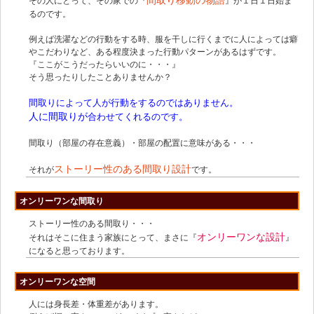
その人にとって、その家での『
』が１日１日始ま
るのです。
例えば洗濯などの行動をする時、服を干しに行くまでに人によっては癖
やこだわりなど、ある程度決まった行動パターンがあるはずです。
『ここがこうだったらいいのに・・・』
そう思ったりしたことありませんか？
間取りによって人が行動をするのではありません。
人に間取りが
合わせてくれるのです。
間取り（部屋の存在意義）・部屋の配置に意味がある・・・
ストーリー性のある間取り設計
それが
です。
オンリーワンな間取り
ストーリー性のある間取り・・・
オンリーワンな設計
それはそこに住まう家族にとって、まさに『
』
になると思っております。
オンリーワンな空間
人には身長差・体重差があります。