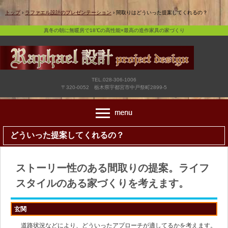
真冬の朝に無暖房で18℃の高性能×最高の造作家具の家づくり
トップ
›
ラファエル設計のプレゼンテーション
›
間取りはどういった提案してくれるの？
真冬の朝に無暖房で18℃の高性能×最高の造作家具の家づくり
TEL.028-306-1006
〒320-0052 栃木県宇都宮市中戸祭町2899-5
どういった提案してくれるの？
ストーリー性のある間取りの提案。ライフ
スタイルのある家づくりを考えます。
玄関
道路状況などにより、どういったアプローチが適してるかを考えます。