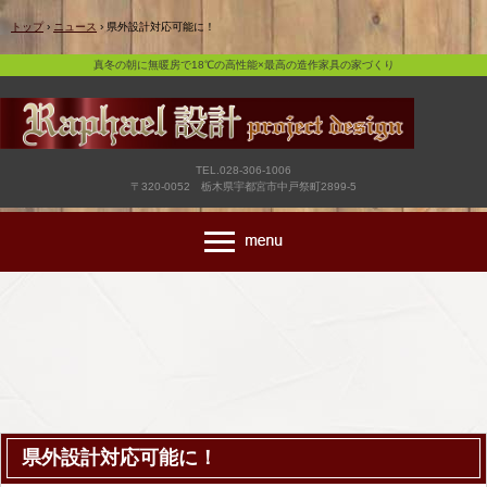
真冬の朝に無暖房で18℃の高性能×最高の造作家具の家づくり
トップ
›
ニュース
›
県外設計対応可能に！
真冬の朝に無暖房で18℃の高性能×最高の造作家具の家づくり
TEL.028-306-1006
〒320-0052 栃木県宇都宮市中戸祭町2899-5
県外設計対応可能に！