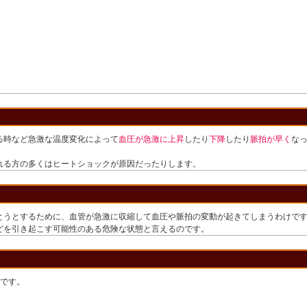
る時など急激な温度変化によって
血圧が急激に上昇
したり
下降
したり
脈拍が早く
な
れる方の多くはヒートショックが原因だったりします。
とうとするために、血管が急激に収縮して血圧や脈拍の変動が起きてしまうわけで
どを引き起こす可能性のある危険な状態と言えるのです。
のです。