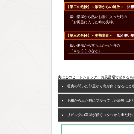
【第二の危険】
～緊張からの解放～
浴
寒い部屋から熱いお湯に入った時の
『お風呂に入った時の失神』
【第三の危険】～姿勢変化～
風呂洗い
低い湯船から立ち上がった時の
『立ちくらみなど』
実はこのヒートショック、お風呂場で起きるも
暖房の聞いた部屋から息が白くなるほど
毛布から出た時にブルってした経験はあ
リビングの室温が低くコタツから出た時