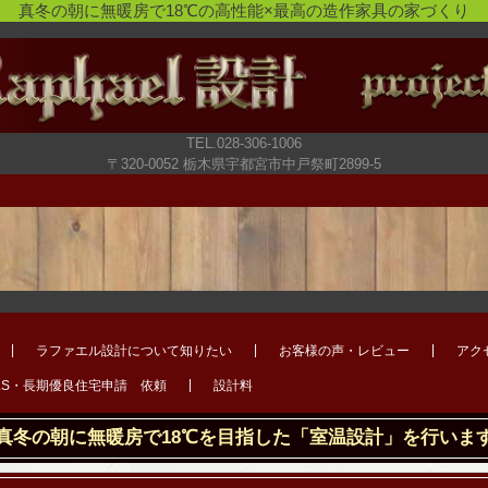
真冬の朝に無暖房で18℃の高性能×最高の造作家具の家づくり
TEL.028-306-1006
〒320-0052 栃木県宇都宮市中戸祭町2899-5
ラファエル設計について知りたい
お客様の声・レビュー
アク
LS・長期優良住宅申請 依頼
設計料
真冬の朝に無暖房で18℃を目指した「室温設計」を行いま