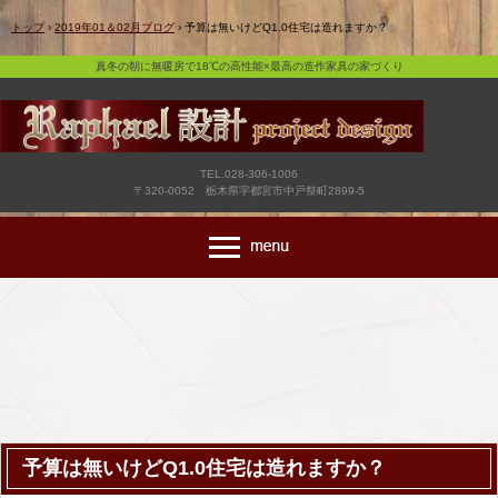
真冬の朝に無暖房で18℃の高性能×最高の造作家具の家づくり
トップ
›
2019年01＆02月ブログ
›
予算は無いけどQ1.0住宅は造れますか？
真冬の朝に無暖房で18℃の高性能×最高の造作家具の家づくり
TEL.028-306-1006
〒320-0052 栃木県宇都宮市中戸祭町2899-5
予算は無いけどQ1.0住宅は造れますか？