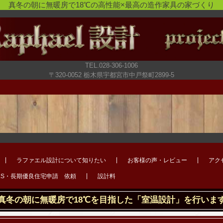
真冬の朝に無暖房で18℃の高性能×最高の造作家具の家づくり
TEL.028-306-1006
〒320-0052 栃木県宇都宮市中戸祭町2899-5
ラファエル設計について知りたい
お客様の声・レビュー
アク
LS・長期優良住宅申請 依頼
設計料
真冬の朝に無暖房で18℃を目指した「室温設計」を行いま