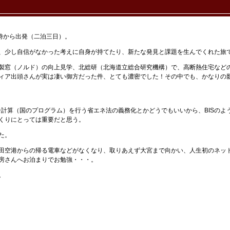
時から出発（二泊三日）。
、少し自信がなかった考えに自身が持てたり、新たな発見と課題を生んでくれた旅
、木製窓（ノルド）の向上見学、北総研（北海道立総合研究機構）で、高断熱住宅な
ィア出頭さんが実は凄い御方だった件、とても濃密でした！その中でも、かなりの
ー計算（国のプログラム）を行う省エネ法の義務化とかどうでもいいから、BISのよ
くりにとっては重要だと思う。
た。
田空港からの帰る電車などがなくなり、取りあえず大宮まで向かい、人生初のネッ
房さんへお泊まりでお勉強・・・。
。