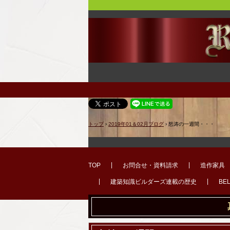
トップ
›
2019年01＆02月ブログ
›
怒涛の一週間・・・
TOP
お問合せ・資料請求
造作家具
建築知識ビルダーズ連載の歴史
BE