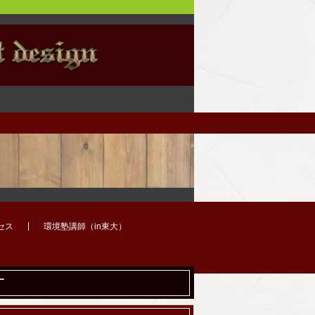
セス
環境塾講師（in東大）
す