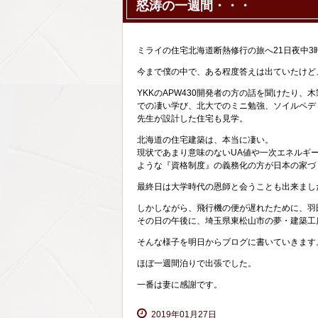
怒涛の一週間・・・
ミライの住宅北海道断熱修行の旅へ21日夜中3
今まで僕の中で、ある程度答えは出ていたけど
YKKのAPW430開発者の方の話を聞けたり
での凄い学び、北大でのミニ勉強、ソイルペデ
先生が設計した住宅も見学。
北海道の住宅建築は、本当に凄い。
現状であまり意味のないUA値や一次エネルギ
ような『資格制度』の義務化の方が日本の家づ
最終日は大学時代の恩師と会うことも出来まし
しかしながら、飛行機の便が遅れたために、羽
その日の午後に、埼玉県東松山市の夢・建築工
そんな様子を明日からブログに書いていきます
ほぼ一週間泊りで出張でした。
一番は妻に感謝です。
2019年01月27日