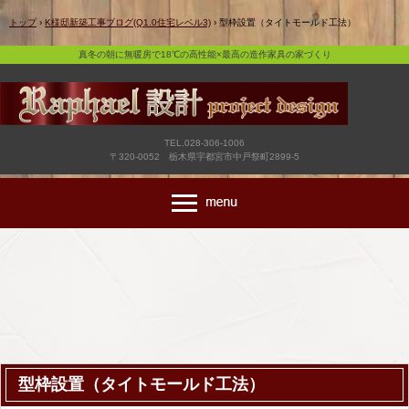
真冬の朝に無暖房で18℃の高性能×最高の造作家具の家づくり
トップ
›
K様邸新築工事ブログ(Q1.0住宅レベル3)
›
型枠設置（タイトモールド工法）
真冬の朝に無暖房で18℃の高性能×最高の造作家具の家づくり
TEL.028-306-1006
〒320-0052 栃木県宇都宮市中戸祭町2899-5
型枠設置（タイトモールド工法）