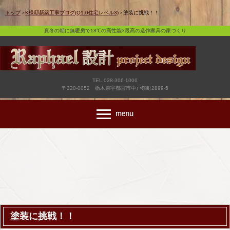
真冬の朝に無暖房で18℃の高性能×最高の造作家具の家づくり
トップ
›
K様邸新築工事ブログ(Q1.0住宅レベル3)
›
塗装に挑戦！！
真冬の朝に無暖房で18℃の高性能×最高の造作家具の家づくり
TEL.028-306-1006
〒320-0052 栃木県宇都宮市中戸祭町2899-5
塗装に挑戦！！