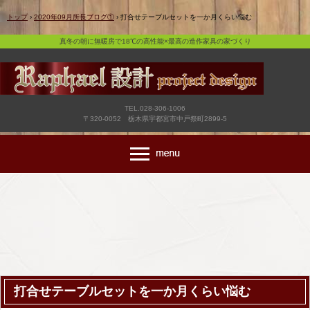
真冬の朝に無暖房で18℃の高性能×最高の造作家具の家づくり
トップ
›
2020年09月所長ブログ①
›
打合せテーブルセットを一か月くらい悩む
真冬の朝に無暖房で18℃の高性能×最高の造作家具の家づくり
TEL.028-306-1006
〒320-0052 栃木県宇都宮市中戸祭町2899-5
打合せテーブルセットを一か月くらい悩む