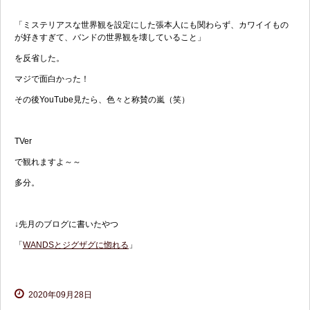
「ミステリアスな世界観を設定にした張本人にも関わらず、カワイイもの
が好きすぎて、バンドの世界観を壊していること」
を反省した。
マジで面白かった！
その後YouTube見たら、色々と称賛の嵐（笑）
TVer
で観れますよ～～
多分。
↓先月のブログに書いたやつ
「
WANDSとジグザグに惚れる
」
2020年09月28日