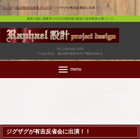
真冬の朝に無暖房で18℃の高性能×最高の造作家具の家づくり
トップ
›
2020年09月所長ブログ①
›
ジグザグが有吉反省会に出演！！
真冬の朝に無暖房で18℃の高性能×最高の造作家具の家づくり
TEL.028-306-1006
〒320-0052 栃木県宇都宮市中戸祭町2899-5
ジグザグが有吉反省会に出演！！