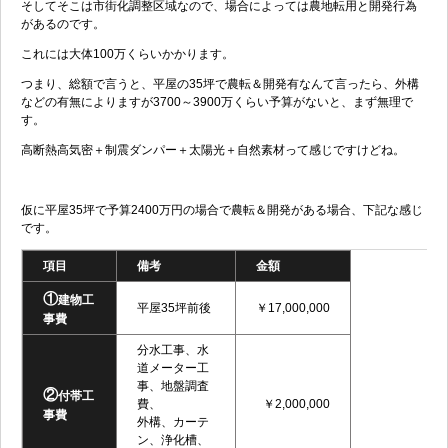
そしてそこは市街化調整区域なので、場合によっては農地転用と開発行為
があるのです。
これには大体100万くらいかかります。
つまり、総額で言うと、平屋の35坪で農転＆開発有なんて言ったら、外構
などの有無によりますが3700～3900万くらい予算がないと、まず無理で
す。
高断熱高気密＋制震ダンパー＋太陽光＋自然素材って感じですけどね。
仮に平屋35坪で予算2400万円の場合で農転＆開発がある場合、下記な感じ
です。
項目
備考
金額
①
建物工
平屋35坪前後
￥17,000,000
事費
分水工事、水
道メーター工
事、地盤調査
②
付帯工
費、
￥2,000,000
事費
外構、カーテ
ン、浄化槽、