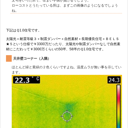
文句をいった所で、住まい手側が負けるでしょう。
ローコストとうたっている所は、まずこの画像のようになるでしょう
ね。
下記はＱ1.0住宅です。
太陽光＋耐震等級３＋制震ダンパー＋自然素材＋長期優良住宅＋ＢＥＬＳ
★５という仕様で￥3300万だったり、太陽光や制震ダンパーなしで自然素
材にこだわって￥3000万くらいの50坪、58坪のＱ1.0住宅です。
天井壁コーナー（入隅）
ほとんど緑と黄緑の２色くらいですよね。温度ムラが無い事を示してい
ます。