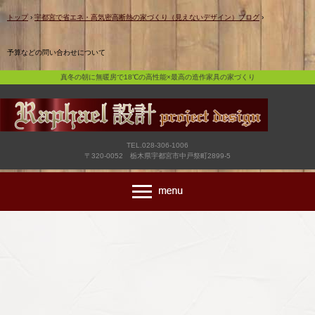
真冬の朝に無暖房で18℃の高性能×最高の造作家具の家づくり
トップ
›
宇都宮で省エネ・高気密高断熱の家づくり（見えないデザイン）ブログ
›
予算などの問い合わせについて
真冬の朝に無暖房で18℃の高性能×最高の造作家具の家づくり
TEL.028-306-1006
〒320-0052 栃木県宇都宮市中戸祭町2899-5