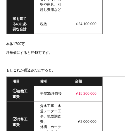
明や家具、引
越し費用など
家を建て
るのに必
税抜
￥24,100,000
要な合計
本体1700万
坪単価にすると坪48万です。
もしこれが税込みだとすると、
項目
備考
金額
①
建物工
平屋35坪前後
￥15,200,000
事費
分水工事、水
道メーター工
事、地盤調査
②
付帯工
費、
￥2,000,000
事費
外構、カーテ