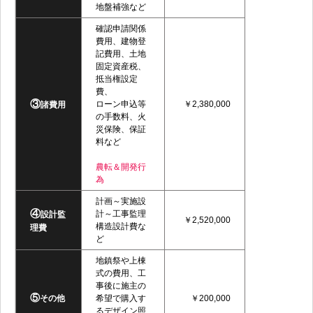
地盤補強など
確認申請関係
費用、建物登
記費用、土地
固定資産税、
抵当権設定
費、
③
ローン申込等
￥2,380,000
諸費用
の手数料、火
災保険、保証
料など
農転＆開発行
為
計画～実施設
④
計～工事監理
設計監
￥2,520,000
構造設計費な
理費
ど
地鎮祭や上棟
式の費用、工
事後に施主の
⑤
その他
希望で購入す
￥200,000
るデザイン照