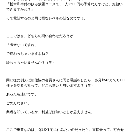
「栃木和牛付の飲み放題コースで、1人2500円の予算なんすけど、お願い
できますかね？」
って電話するのと同じ様なレベルの話なのですよ。
ここではさ、どちらの問い合わせだろうが
「出来ないですね」
で終わっちゃいますよね？
終わっちゃいませんか？（笑）
同じ様に例えば新住協の会員さんに同じ電話をしたら、多分坪43万でＱ1.0
住宅をやる会社って、どこも無いと思いますよ？（笑）
あったら凄いです。
ごめんなさい。
業者を叩いているか、利益ほぼ無いとしか思えません。
ここで重要なのは、Ｑ1.0住宅に住みたいのだったら、直接会って、打合せ