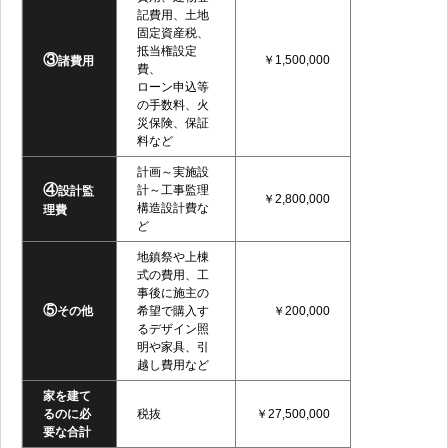
記費用、土地
固定資産税、
抵当権設定
③
￥1,500,000
諸費用
費、
ローン申込等
の手数料、火
災保険、保証
料など
計画～実施設
④
計～工事監理
設計監
￥2,800,000
構造設計費な
理費
ど
地鎮祭や上棟
式の費用、工
事後に施主の
⑤
その他
希望で購入す
￥200,000
るデザイン照
明や家具、引
越し費用など
家を建て
るのに必
税抜
￥27,500,000
要な合計