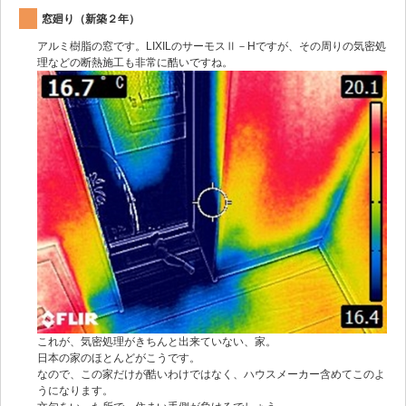
窓廻り（新築２年）
アルミ樹脂の窓です。LIXILのサーモスⅡ－Hですが、その周りの気密処
理などの断熱施工も非常に酷いですね。
これが、気密処理がきちんと出来ていない、家。
日本の家のほとんどがこうです。
なので、この家だけが酷いわけではなく、ハウスメーカー含めてこのよ
うになります。