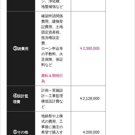
ン、浄化槽、
地盤補強など
確認申請関係
費用、建物登
記費用、土地
固定資産税、
抵当権設定
費、
③
ローン申込等
￥2,380,000
諸費用
の手数料、火
災保険、保証
料など
農転＆開発行
為
計画～実施設
④
計～工事監理
設計監
￥2,128,000
構造設計費な
理費
ど
地鎮祭や上棟
式の費用、工
事後に施主の
⑤
その他
希望で購入す
￥200,000