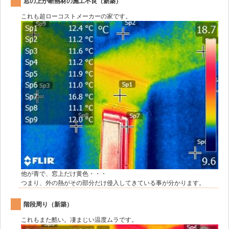
窓の上が断熱材の施工不良（新築）
これも超ローコストメーカーの家です。
他が青で、窓上だけ黄色・・・
つまり、外の熱がその部分だけ侵入してきている事が分かります。
階段周り（新築）
これもまた酷い。凄まじい温度ムラです。