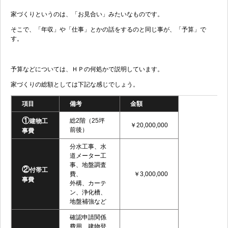
家づくりというのは、「お見合い」みたいなものです。
そこで、「年収」や「仕事」とかの話をするのと同じ事が、「予算」で
す。
予算などについては、ＨＰの何処かで説明しています。
家づくりの総額としては下記な感じでしょう。
項目
備考
金額
①
総2階（25坪
建物工
￥20,000,000
前後）
事費
分水工事、水
道メーター工
事、地盤調査
②
付帯工
費、
￥3,000,000
事費
外構、カーテ
ン、浄化槽、
地盤補強など
確認申請関係
費用、建物登