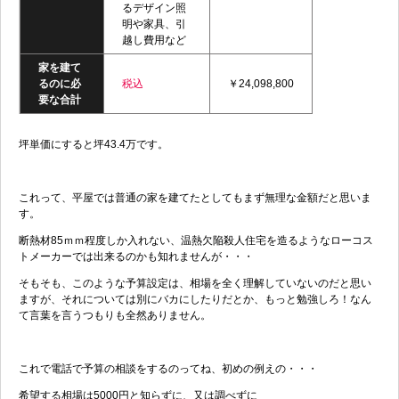
るデザイン照
明や家具、引
越し費用など
家を建て
るのに必
税込
￥24,098,800
要な合計
坪単価にすると坪43.4万です。
これって、平屋では普通の家を建てたとしてもまず無理な金額だと思いま
す。
断熱材85ｍｍ程度しか入れない、温熱欠陥殺人住宅を造るようなローコス
トメーカーでは出来るのかも知れませんが・・・
そもそも、このような予算設定は、相場を全く理解していないのだと思い
ますが、それについては別にバカにしたりだとか、もっと勉強しろ！なん
て言葉を言うつもりも全然ありません。
これで電話で予算の相談をするのってね、初めの例えの・・・
希望する相場は5000円と知らずに、又は調べずに