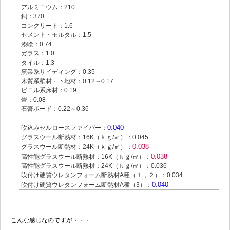
アルミニウム：210
銅：370
コンクリート：1.6
セメント・モルタル：1.5
漆喰：0.74
ガラス：1.0
タイル：1.3
窯業系サイディング：0.35
木質系壁材・下地材：0.12～0.17
ビニル系床材：0.19
畳：0.08
石膏ボード：0.22～0.36
0.040
吹込みセルロースファイバー：
グラスウール断熱材：16K（ｋｇ/㎥）：0.045
0.038
グラスウール断熱材：24K（ｋｇ/㎥）：
0.038
高性能グラスウール断熱材：16K（ｋｇ/㎥）：
高性能グラスウール断熱材：24K（ｋｇ/㎥）：0.036
吹付け硬質ウレタンフォーム断熱材A種（１，２）：0.034
0.040
吹付け硬質ウレタンフォーム断熱材A種（3）：
こんな感じなのですが・・・