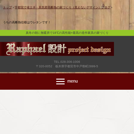
真冬の朝に無暖房で18℃の高性能×最高の造作家具の家づくり
トップ
›
宇都宮で省エネ・高気密高断熱の家づくり（見えないデザイン）ブログ
›
うちの高断熱仕様はウレタンです！
真冬の朝に無暖房で18℃の高性能×最高の造作家具の家づくり
TEL.028-306-1006
〒320-0052 栃木県宇都宮市中戸祭町2899-5