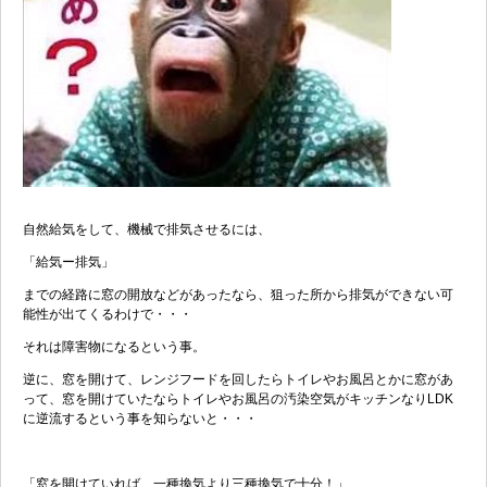
自然給気をして、機械で排気させるには、
「給気ー排気」
までの経路に窓の開放などがあったなら、狙った所から排気ができない可
能性が出てくるわけで・・・
それは障害物になるという事。
逆に、窓を開けて、レンジフードを回したらトイレやお風呂とかに窓があ
って、窓を開けていたならトイレやお風呂の汚染空気がキッチンなりLDK
に逆流するという事を知らないと・・・
「窓を開けていれば、一種換気より三種換気で十分！」