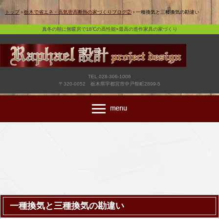
真冬の朝に無暖房で18℃の高性能×最高の造作家具の家づくり
トップ
›
栃木で省エネ・高気密高断熱の家づくりブログ②
›
一種換気と三種換気の勘違い
真冬の朝に無暖房で18℃の高性能×最高の造作家具の家づくり
TEL.028-306-1006
〒320-0052 栃木県宇都宮市中戸祭町2899-5
一種換気と三種換気の勘違い