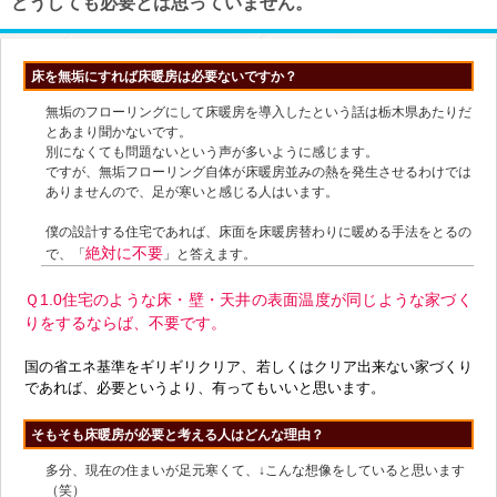
どうしても必要とは思っていません。
床を無垢にすれば床暖房は必要ないですか？
無垢のフローリングにして床暖房を導入したという話は栃木県あたりだ
とあまり聞かないです。
別になくても問題ないという声が多いように感じます。
ですが、無垢フローリング自体が床暖房並みの熱を発生させるわけでは
ありませんので、足が寒いと感じる人はいます。
僕の設計する住宅であれば、床面を床暖房替わりに暖める手法をとるの
絶対に不要
で、「
」と答えます。
Ｑ1.0住宅のような床・壁・天井の表面温度が同じような家づく
りをするならば、不要です。
国の省エネ基準をギリギリクリア、若しくはクリア出来ない家づくり
であれば、必要というより、有ってもいいと思います。
そもそも床暖房が必要と考える人はどんな理由？
多分、現在の住まいが足元寒くて、↓こんな想像をしていると思います
（笑）