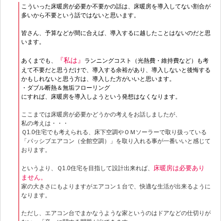
こういった床暖房が必要か不要かの話は、床暖房を導入してない割合が
多いから不要という話ではないと思います。
皆さん、予算などが間に合えば、導入するに越したことはないのだと思
います。
『私は』
あくまでも、
ランニングコスト（光熱費・維持費など）も考
えて不要だと思うだけで、導入する余裕があり、導入しないと後悔する
かもしれないと思う方は、導入した方がいいと思います。
・ダブル断熱＆無垢フローリング
にすれば、床暖房を導入しようという発想はなくなります。
ここまでは床暖房が必要かどうかの考えをお話しましたが、
私の考えは・・・
Ｑ1.0住宅でも考えられる、床下空調やＯＭソーラーで取り扱っている
「パッシブエアコン（全館空調）」を取り入れる事が一番いいと感じて
おります。
床暖房は必要あり
というより、Ｑ1.0住宅を目指して設計出来れば、
ません。
家の大きさにもよりますがエアコン１台で、快適な生活が出来るように
なります。
ただし、エアコン台でまかなうような家というのはドアなどの仕切りが