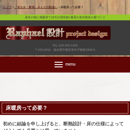
真冬の朝に無暖房で18℃の高性能×最高の造作家具の家づくり
トップ
›
『省エネ・断熱』みんなの勘違い
›
床暖房って必要？
真冬の朝に無暖房で18℃の高性能×最高の造作家具の家づくり
TEL.028-306-1006
〒320-0052 栃木県宇都宮市中戸祭町2899-5
床暖房って必要？
初めに結論を申し上げると、断熱設計・床の仕様によって