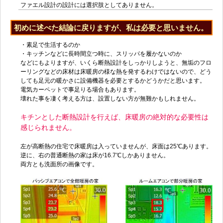
ファエル設計の設計には選択肢としてありません。
初めに述べた結論に戻りますが、私は必要と思いません。
・素足で生活するのか
・キッチンなどに長時間立つ時に、スリッパを履かないのか
などにもよりますが、いくら断熱設計をしっかりしようと、無垢のフロ
ーリングなどの床材は床暖房の様な熱を発するわけではないので、どう
しても足元の暖かさに設備機器を必要とするかどうかだと思います。
電気カーペットで事足りる場合もあります。
壊れた事を凄く考える方は、設置しない方が無難かもしれません。
キチンとした断熱設計を行えば、床暖房の絶対的な必要性は
感じられません。
左が高断熱の住宅で床暖房は入っていませんが、床面は25℃あります。
逆に、右の普通断熱の家は床が16.7℃しかありません。
両方とも洗面所の画像です。