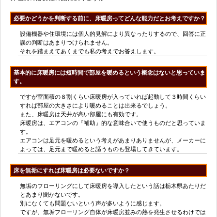
必要かどうかを判断する前に、床暖房ってどんな能力だとお考えですか？
設備機器や住環境には個人的見解により異なったりするので、回答に正
誤の判断はあまりつけられません。
それを踏まえてあくまでも私の考えでお答えします。
基本的に床暖房には短時間で部屋を暖めるという概念はないと思っていま
す。
ですが室面積の８割くらい床暖房が入っていれば起動して３時間くらい
すれば部屋の大きさにより暖めることは出来るでしょう。
また、床暖房は天井が高い部屋にも有効です。
床暖房は、エアコンの『補助』的な意味合いで使うものだと思っていま
す。
エアコンは足元を暖めるという考えがあまりありませんが、メーカーに
よっては、足元まで暖めると謳うものも登場してきています。
床を無垢にすれば床暖房は必要ないですか？
無垢のフローリングにして床暖房を導入したという話は栃木県あたりだ
とあまり聞かないです。
別になくても問題ないという声が多いように感じます。
ですが、無垢フローリング自体が床暖房並みの熱を発生させるわけでは