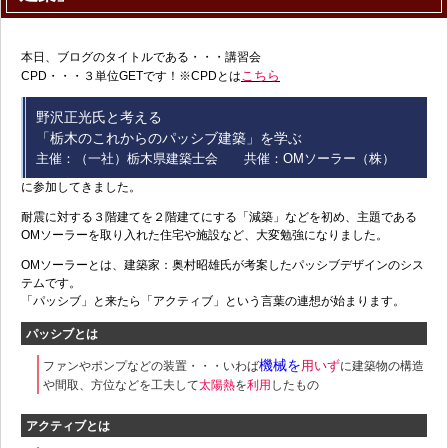
本日、ブログのタイトルである・・・講習会
こちら
CPD・・・３単位GETです！※CPDとは
野沢正光氏と考える
「栃木のこれからのパッシブ建築」を学ぶ
主催：（一社）栃木県建築士会 共催：OMソーラー（株）
に参加してきました。
耐震に対する３階建てを２階建てにする「減築」などを初め、主題である
OMソーラーを取り入れた住宅や施設など、大変勉強になりました。
OMソーラーとは、建築家：奥村昭雄氏が考案したパッシブデザインのシス
テムです。
「パッシブ」と来たら「アクティブ」という言葉の連想が始まります。
パッシブとは
機械を
用いず
ファンやポンプなどの装置・・・いわば
に建築物の構造
や間取、方位などを工夫して
太陽熱
を
利用
したもの
アクティブとは