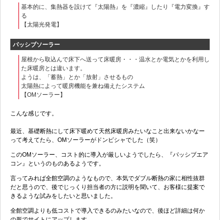
基本的に、集熱器を設けて『太陽熱』を『濃縮』したり『電力変換』す
る
【太陽光発電】
パッシブソーラー
屋根から取込んで床下へ送って床暖房・・・温水とか電気とかを利用し
た床暖房とは違います。
ようは、「蓄熱」とか「放射」させるもの
太陽熱によって暖房機能を兼ね備えたシステム
【OMソーラー】
こんな感じです。
最近、基礎断熱にして床下暖めて天然床暖房みたいなこと出来ないかなー
って考えてたら、OMソーラーがドンピシャでした（笑）
このOMソーラー、コスト的に導入が厳しいようでしたら、『パッシブエア
コン』というのものあるようです。
言ってみれば全館空調のようなもので、本気でダブル断熱の家に相性抜群
だと思うので、後でじっくり担当者の方に説明を聞いて、お客様に提案で
きるような試みをしたいと思いました。
全館空調よりも低コストで導入できるのみたいなので、後ほど詳細は何か
の形でサイトにアップします。