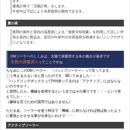
ます。
通風計画で「涼風計画」をします。
午前中は下記により冷房負荷が期待できます。
夏の夜
夜間の屋外と室内の温度差による『放射冷却現象』を利用して涼しい外
気を室内に取込み、翌日の午前中の冷房負荷を軽減するパッシブデザイ
ンとなります。
OMソーラーのしくみは、太陽で床暖房する冬の働きが基本です
天然の床暖房
！ってことですね
ちなみにこのOMソーラー、「パッシブソーラー」って言ってます。
こう考える人もいると思ったのです、聞いてみました・・・
「ハンドリングボックスってFAN使ってるのは「アクティブ」にはならな
いのですか？」
と質問したら、機械を使用するという点ではその通りです・・・という答
えでした・・・。
（嫌味を言うための質問ではありません）
ただまあ、ソーラーを使う時点で「機械」に頼らなければ熱は狙ったよう
に蓄熱とかさせる事が出来ないわけで・・・
アクティブソーラー