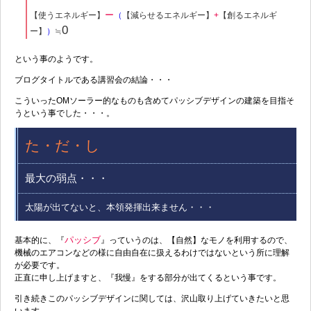
ー
【使うエネルギー】
（
【減らせるエネルギー】
+
【創るエネルギ
0
ー】
）
≒
という事のようです。
ブログタイトルである講習会の結論・・・
こういったOMソーラー的なものも含めてパッシブデザインの建築を目指そ
うという事でした・・・。
た・だ・し
最大の弱点・・・
太陽が出てないと、本領発揮出来ません・・・
パッシブ
基本的に、『
』っていうのは、【自然】なモノを利用するので、
機械のエアコンなどの様に自由自在に扱えるわけではないという所に理解
が必要です。
正直に申し上げますと、『我慢』をする部分が出てくるという事です。
引き続きこのパッシブデザインに関しては、沢山取り上げていきたいと思