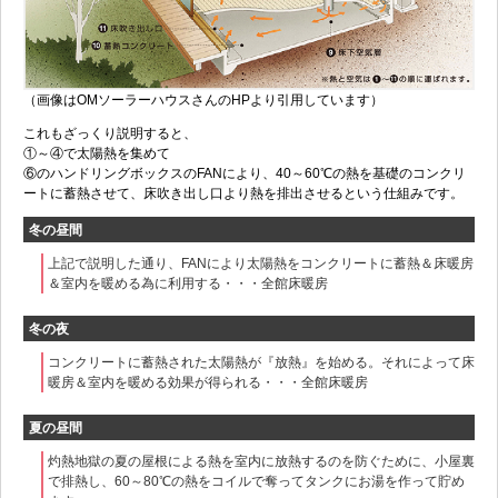
（画像はOMソーラーハウスさんのHPより引用しています）
これもざっくり説明すると、
①～④で太陽熱を集めて
⑥のハンドリングボックスのFANにより、40～60℃の熱を基礎のコンクリ
ートに蓄熱させて、床吹き出し口より熱を排出させるという仕組みです。
冬の昼間
上記で説明した通り、FANにより太陽熱をコンクリートに蓄熱＆床暖房
＆室内を暖める為に利用する・・・全館床暖房
冬の夜
コンクリートに蓄熱された太陽熱が『放熱』を始める。それによって床
暖房＆室内を暖める効果が得られる・・・全館床暖房
夏の昼間
灼熱地獄の夏の屋根による熱を室内に放熱するのを防ぐために、小屋裏
で排熱し、60～80℃の熱をコイルで奪ってタンクにお湯を作って貯め