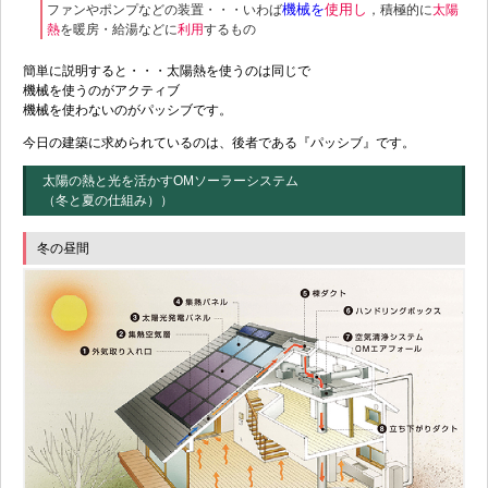
機械を
使用し
ファンやポンプなどの装置・・・いわば
，積極的に
太陽
熱
を暖房・給湯などに
利用
するもの
簡単に説明すると・・・太陽熱を使うのは同じで
機械を使うのがアクティブ
機械を使わないのがパッシブです。
今日の建築に求められているのは、後者である『パッシブ』です。
太陽の熱と光を活かすOMソーラーシステム
（冬と夏の仕組み））
冬の昼間