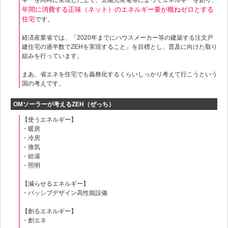
ギーを同時に実現した上で、太陽光発電等によってエネルギーを創り、
年間に消費する正味（ネット）のエネルギー量が概ねゼロとする
住宅
です。
経済産業省では、「2020年までにハウスメーカー等の建築する注文戸
建住宅の過半数でZEHを実現すること」を目標とし、普及に向けた取り
組みを行っています。
まあ、省エネを住宅でも義務化するくらいしっかり考えて行こうという
国の考えです。
OMソーラーが考えるZEH（ぜっち）
【使うエネルギー】
・暖房
・冷房
・換気
・給湯
・照明
【減らせるエネルギー】
・パッシブデザイン高性能設備
【創るエネルギー】
・創エネ