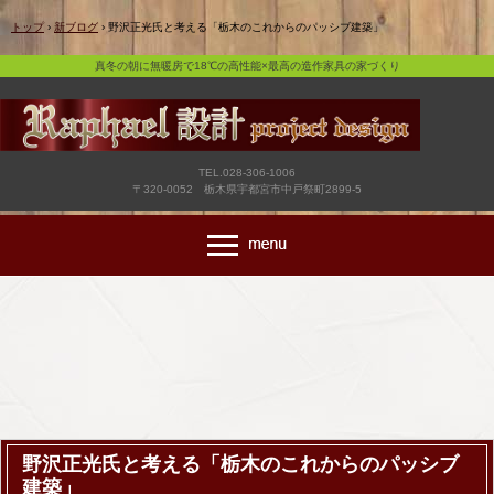
真冬の朝に無暖房で18℃の高性能×最高の造作家具の家づくり
トップ
›
新ブログ
›
野沢正光氏と考える「栃木のこれからのパッシブ建築」
真冬の朝に無暖房で18℃の高性能×最高の造作家具の家づくり
TEL.028-306-1006
〒320-0052 栃木県宇都宮市中戸祭町2899-5
野沢正光氏と考える「栃木のこれからのパッシブ
建築」