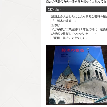
自分の成長の為の一歩を踏み出そうと思ってお
こぼれ話・・・
建築士会入会と共にこんな素敵な書籍を頂
『 栃木の建築 』
監修は・・・
私が宇都宮工業建築科１年生の時に、建築
結婚式で挨拶していただいた・・・
『岡田 義治』先生でした。