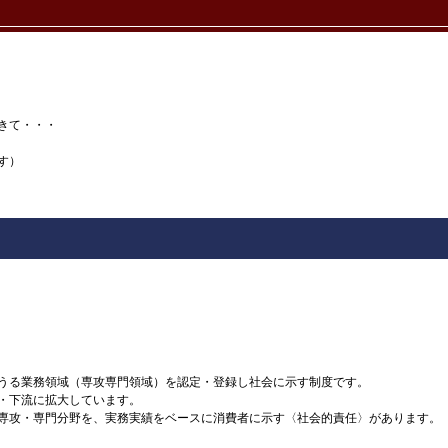
きて・・・
す）
うる業務領域（専攻専門領域）を認定・登録し社会に示す制度です。
・下流に拡大しています。
専攻・専門分野を、実務実績をベースに消費者に示す〈社会的責任〉があります。