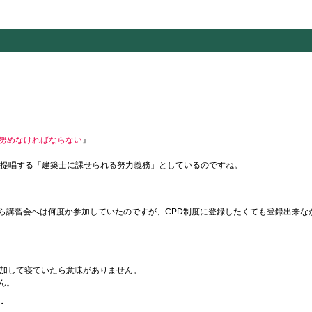
努めなければならない
』
が提唱する「建築士に課せられる努力義務」としているのですね。
ら講習会へは何度か参加していたのですが、CPD制度に登録したくても登録出来な
・
参加して寝ていたら意味がありません。
ん。
・