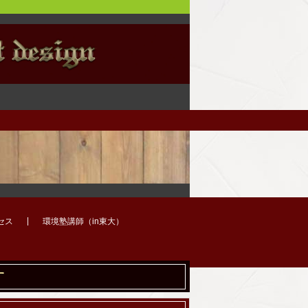
セス
環境塾講師（in東大）
す