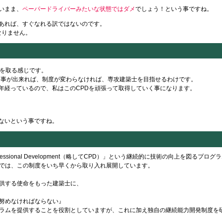
いまま、
ペーパードライバーみたいな状態ではダメ
でしょう！という事ですね。
あれば、すぐなれる訳ではないのです。
なりません。
』を取る感じです。
取る事が出来れば、制度が変わらなければ、専攻建築士を目指せるわけです。
年経っているので、私はこのCPDを頑張って取得していく事になります。
ないという事ですね。
rofessional Development（略してCPD）」という継続的に技術の向上を図
では、この制度をいち早くから取り入れ展開しています。
供する使命をもった建築士に、
努めなければならない』
ラムを提供することを役割としていますが、これに加え独自の継続能力開発制度を研