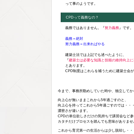
って事のようです。
CPDって義務なの？
義務ではありません。『
努力義務
』です。
義務＝絶対
努力義務＝出来ればやる
建築士法では上記でも述べたように、
『
建築士は必要な知識と技能の維持向上に
とあります。
CPD制度はこれらを補うために建築士会
今まで、事務所勤めしていた時や、独立してか
向上心が無いままこれから5年過ごすのと、
向上心を持ってこれから5年過ごすのでは・・
濃密さが違います。
CPDの単位欲しさだけの気持ちで講習会など
カタチだけプロセスを踏んでも意味がありませ
これから育児第一の生活からは少し脱却し・・