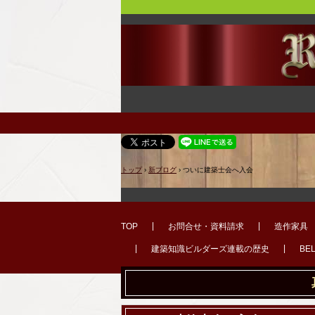
トップ
›
新ブログ
›
ついに建築士会へ入会
TOP
お問合せ・資料請求
造作家具
建築知識ビルダーズ連載の歴史
BE