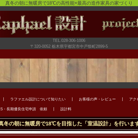
真冬の朝に無暖房で18℃の高性能×最高の造作家具の家づくり
TEL.028-306-1006
〒320-0052 栃木県宇都宮市中戸祭町2899-5
ラファエル設計について知りたい
お客様の声・レビュー
アク
LS・長期優良住宅申請 依頼
設計料
真冬の朝に無暖房で18℃を目指した「室温設計」を行いま