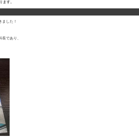
ります。
きました！
科長であり、