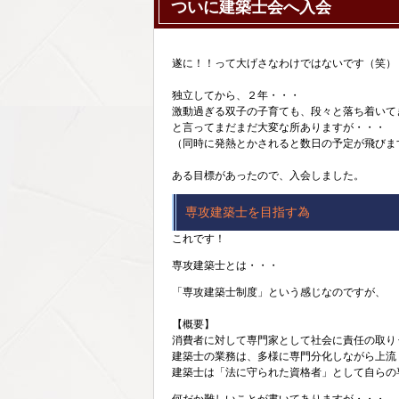
ついに建築士会へ入会
遂に！！って大げさなわけではないです（笑）
独立してから、２年・・・
激動過ぎる双子の子育ても、段々と落ち着いて
と言ってまだまだ大変な所ありますが・・・
（同時に発熱とかされると数日の予定が飛びま
ある目標があったので、入会しました。
専攻建築士を目指す為
これです！
専攻建築士とは・・・
「専攻建築士制度」という感じなのですが、
【概要】
消費者に対して専門家として社会に責任の取り
建築士の業務は、多様に専門分化しながら上流
建築士は「法に守られた資格者」として自らの