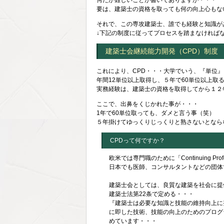
何だか難しいことが書いてありますが・・・
要は、建築士の資格を取っても何の向上心もな
それで、この専攻建築士、誰でも経験と知識が
↓下記の制度に従ってプロセスを踏まなければ
建築士会継続能力開発（CPD）制度
これにより、CPD・・・大学でいう、『単位
年間12単位以上取得し、５年で60単位以上
実務経験は、建築士の資格を取得してから１２
ここで、出鼻をくじかれた事が・・・
1年で60単位取っても、ダメと言う事（笑）
５年掛けてゆっくりじっくりと熟さないとなら
CPDって何ですか？
欧米では専門職のために「Continuing P
日本でも医師、コンサルタントなどの団体
建築士会としては、良質な建築を社会に提
建築士法第22条で定める・・・
『建築士は必要な知識と技能の維持向上に
に即した技術、技能の向上のためのプログ
めています・・・