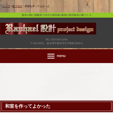
真冬の朝に無暖房で18℃の高性能×最高の造作家具の家づくり
トップ
›
新ブログ
›
和室を作ってよかった
真冬の朝に無暖房で18℃の高性能×最高の造作家具の家づくり
TEL.028-306-1006
〒320-0052 栃木県宇都宮市中戸祭町2899-5
和室を作ってよかった