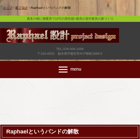
真冬の朝に無暖房で18℃の高性能×最高の造作家具の家づくり
トップ
›
新ブログ
›
Raphaelというバンドの解散
真冬の朝に無暖房で18℃の高性能×最高の造作家具の家づくり
TEL.028-306-1006
〒320-0052 栃木県宇都宮市中戸祭町2899-5
Raphaelというバンドの解散