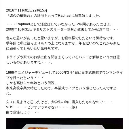
2016年11月01日22時15分
『悠久の檜舞台』の終演をもってRaphaelは解散致しました。
・・・Raphaelとして活動はしていなかった12年間があったにせよ、
2000年10月31日ギタリストのリーダー華月が逝去してから19年間・・・
色んな思いがあったと思いますが、お疲れ様でしたという気持ちです。
学年的に私は彼らよりも１つ上になりますが、年も近いのでこれから新た
に頑張ってもらいたい気持ちです。
ドライブや家でのお供に曲を聞きまくっているバンドが解散というのは悲
しいものがありますね・・・。
1999年にメジャーデビューして2000年3月4日に日本武道館でワンマンライ
ブを行ったという・・・
しかも高校生の年齢という伝説。
本来高校卒業の時だったので、卒業式ライブという感じだったんですよ
ね。
久々に見ようと思ったけど、大学生の時に購入したものなので・・・
VHS・・・・ビデオデッキがない・・・（涙）
曲で我慢しよう・・・