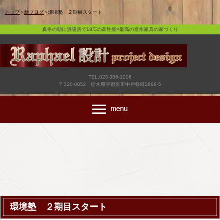
真冬の朝に無暖房で18℃の高性能×最高の造作家具の家づくり
トップ
›
新ブログ
›
環境塾 ２期目スタート
真冬の朝に無暖房で18℃の高性能×最高の造作家具の家づくり
TEL.028-306-1006
〒320-0052 栃木県宇都宮市中戸祭町2899-5
環境塾 ２期目スタート