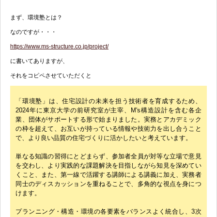
まず、環境塾とは？
なのですが・・・
https://www.ms-structure.co.jp/project/
に書いてありますが、
それをコピペさせていただくと
「環境塾」は、住宅設計の未来を担う技術者を育成するため、
2024年に東京大学の前研究室が主宰、M's構造設計を含む各企
業、団体がサポートする形で始まりました。実務とアカデミック
の枠を超えて、お互いが持っている情報や技術力を出し合うこと
で、より良い品質の住宅づくりに活かしたいと考えています。
単なる知識の習得にとどまらず、参加者全員が対等な立場で意見
を交わし、より実践的な課題解決を目指しながら知見を深めてい
くこと、また、第一線で活躍する講師による講義に加え、実務者
同士のディスカッションを重ねることで、多角的な視点を身につ
けます。
プランニング・構造・環境の各要素をバランスよく統合し、3次