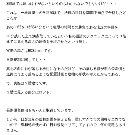
3階建ては建つはずがないというのもわからないでもないけど・・・
これは、一級建築士の学科試験で、法規の科目を30問中満点で合格したど
ころか・・・
あの30問を1時間45分という極限の時間との勝負である法規の科目を、
30分残した上で満点取っているという私の設計のテクニックによって３階
建てに見える高さの建物を実現させたという感じ。
実際の高さは9035ｍｍです。
日影規制に関しても・・
真北方向に影が落ちる検討になるのだけど、その落ちる影が市の公園側と
道路にうまく落ちるような配置計画と建物の形状を考えたからである。
で、実際は２階建てです。
３階に見える部分はロフト。
長期優良住宅もちゃんと取得しています。
しかも、日影規制の緩和処置を使える所、難しすぎて市の回答が全然でな
いので、緩和処置使わずに日影規制クリアしてますので、何の問題もあり
ません。