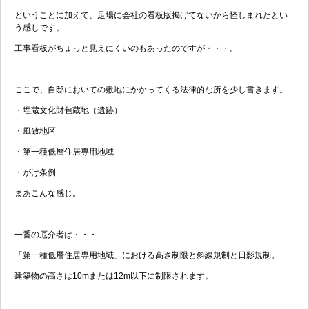
ということに加えて、足場に会社の看板版掲げてないから怪しまれたとい
う感じです。
工事看板がちょっと見えにくいのもあったのですが・・・。
ここで、自邸においての敷地にかかってくる法律的な所を少し書きます。
・埋蔵文化財包蔵地（遺跡）
・風致地区
・第一種低層住居専用地域
・がけ条例
まあこんな感じ。
一番の厄介者は・・・
「第一種低層住居専用地域」における高さ制限と斜線規制と日影規制。
建築物の高さは10mまたは12m以下に制限されます。