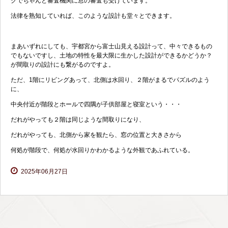
クでちゃんと審査機関に窓の審査も受けています。
法律を熟知していれば、このような設計も堂々とできます。
まあいずれにしても、宇都宮から富士山見える設計って、中々できるもの
でもないですし、土地の特性を最大限に生かした設計ができるかどうか？
が間取りの設計にも繋がるのですよ。
ただ、1階にリビングあって、北側は水回り、２階がまるでパズルのよう
に、
中央付近が階段とホールで四隅が子供部屋と寝室という・・・
だれがやっても２階は同じような間取りになり、
だれがやっても、北側から家を観たら、窓の位置と大きさから
何処が階段で、何処が水回りかわかるような外観であふれている。
2025年06月27日