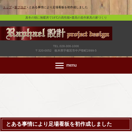
真冬の朝に無暖房で18℃の高性能×最高の造作家具の家づくり
トップ
›
新ブログ
›
とある事情により足場看板を初作成しました
真冬の朝に無暖房で18℃の高性能×最高の造作家具の家づくり
TEL.028-306-1006
〒320-0052 栃木県宇都宮市中戸祭町2899-5
とある事情により足場看板を初作成しました