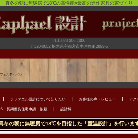
真冬の朝に無暖房で18℃の高性能×最高の造作家具の家づくり
TEL.028-306-1006
〒320-0052 栃木県宇都宮市中戸祭町2899-5
ーフェスティバル
ラファエル設計について知りたい
お客様の声・レビュー
アク
LS・長期優良住宅申請 依頼
設計料
真冬の朝に無暖房で18℃を目指した「室温設計」を行いま