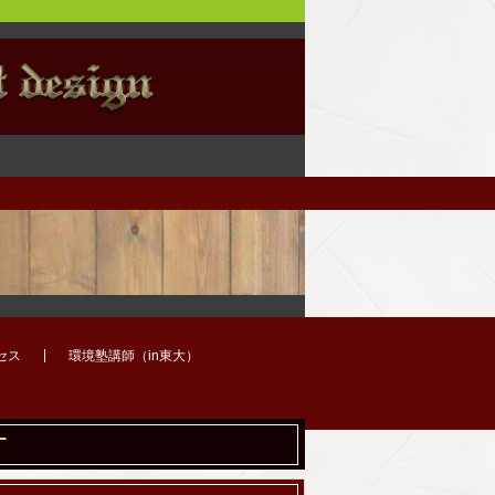
セス
環境塾講師（in東大）
す