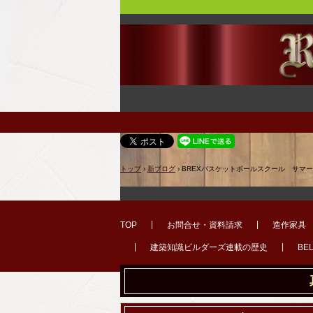
トップ
›
新ブログ
›
BREXバスケットボールスクール サマ
TOP
お問合せ・資料請求
造作家具
建築知識ビルダーズ連載の歴史
BE