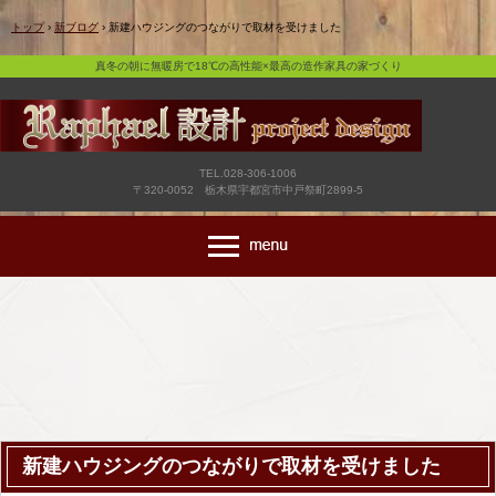
真冬の朝に無暖房で18℃の高性能×最高の造作家具の家づくり
トップ
›
新ブログ
›
新建ハウジングのつながりで取材を受けました
真冬の朝に無暖房で18℃の高性能×最高の造作家具の家づくり
TEL.028-306-1006
〒320-0052 栃木県宇都宮市中戸祭町2899-5
新建ハウジングのつながりで取材を受けました