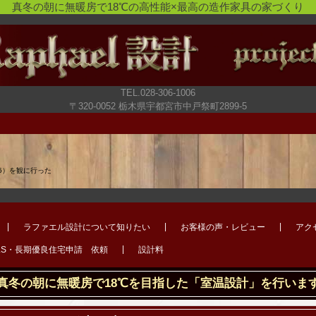
真冬の朝に無暖房で18℃の高性能×最高の造作家具の家づくり
TEL.028-306-1006
〒320-0052 栃木県宇都宮市中戸祭町2899-5
025）を観に行った
ラファエル設計について知りたい
お客様の声・レビュー
アク
LS・長期優良住宅申請 依頼
設計料
真冬の朝に無暖房で18℃を目指した「室温設計」を行いま