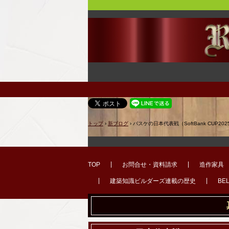
トップ
›
新ブログ
›
バスケの日本代表戦（SoftBank CUP2
TOP
お問合せ・資料請求
造作家具
建築知識ビルダーズ連載の歴史
BE