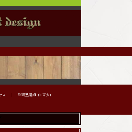
セス
環境塾講師（in東大）
す