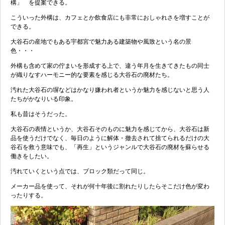
構」 を提案できる。
こういった外構は、カフェとか飲食店にも非常におしゃれさを増すことが
できる。
大谷石の産地でもある宇都宮で魅力ある建築物や風致という名の景
色・・・
外構も含めて家の佇まいを形成する上で、違う年月を生きてきたもの同士
が織りなすハーモニー的な要素を感じる大谷石の廃材たち。
汚れた大谷石の塀などはかなり嫌われ者というか魅力を感じないと思う人
たちがかなりいる印象。
私も昔はそうだった。
大谷石の表情というか、大谷石そのものに魅力を感じてから、大谷石は新
品を使うだけでなく、毎日のように解体・撤去されて捨てられるだけの大
谷石を救う意味でも、「再生」というジャンルで大谷石の廃材を蘇らせる
働きをしたい。
汚れていくという点では、ブロック類だって同じ。
メーカー品を使って、それが何十年後に割れたりしたらそこだけ色が変わ
ったりする。