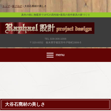
真冬の朝に無暖房で18℃の高性能×最高の造作家具の家づくり
トップ
›
新ブログ
›
大谷石廃材の美しさ
真冬の朝に無暖房で18℃の高性能×最高の造作家具の家づくり
TEL.028-306-1006
〒320-0052 栃木県宇都宮市中戸祭町2899-5
大谷石廃材の美しさ