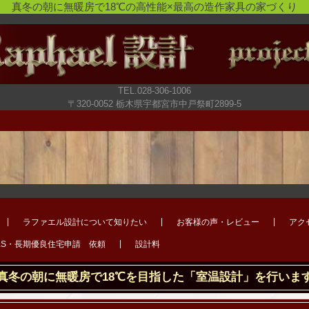
真冬の朝に無暖房で18℃の高性能×最高の造作家具の家づくり
TEL.028-306-1006
〒320-0052 栃木県宇都宮市中戸祭町2899-5
ラファエル設計について知りたい
お客様の声・レビュー
アク
LS・長期優良住宅申請 依頼
設計料
真冬の朝に無暖房で18℃を目指した「室温設計」を行いま