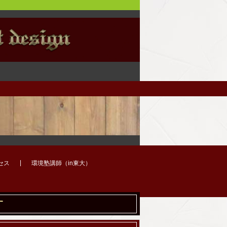
セス
環境塾講師（in東大）
す