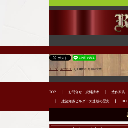
トップ
›
新ブログ
›
Q1.0住宅 鳥居跡完成
TOP
お問合せ・資料請求
造作家具
建築知識ビルダーズ連載の歴史
BE