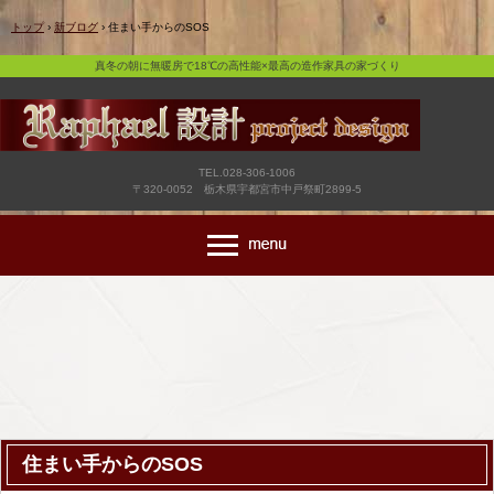
真冬の朝に無暖房で18℃の高性能×最高の造作家具の家づくり
トップ
›
新ブログ
›
住まい手からのSOS
真冬の朝に無暖房で18℃の高性能×最高の造作家具の家づくり
TEL.028-306-1006
〒320-0052 栃木県宇都宮市中戸祭町2899-5
住まい手からのSOS