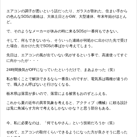
エアコンの調子が悪いという話だったり、ガラスが割れた、住まい手から
の色んなSOSの連絡は、大体土日とかGW、大型連休、年末年始がほとん
ど。
で、そのようなメーカーが休みの時に来るSOSが一番何もできない。
そして、何もできないから、そういった連絡が何処かに出かけた先で受け
た場合、出かけた先でSOSの事ばかり考えてしまう。
先日は、エアコンの風が出ていない気がするという事で、高速使ってすぐ
に向かったが・・・
24時間換気がOFFになっていたというだけで、まあよかった（笑）
私が動くことで解決できるなら一番良いのですが、電気系は職種が違うの
で、職人さん呼ばないと行けなくなる。
栃木県は落雷が多いので、落雷による被害もおのずとふえる。
これから夏の近年の異常気象を考えると、アクティブ（機械）に頼る設計
は兎に角減らす方向で考えるしかないかな？と思う部分もある。
今、私に必要なのは、「何でもやさん」という技術だろうか（笑）
せめて、エアコンの取付くらいできるようになった方が良さそうに思った