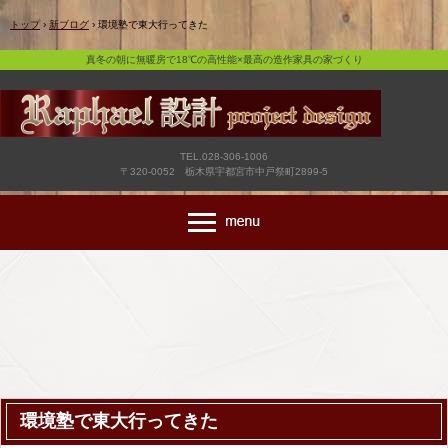
真冬の朝に無暖房で18℃の高性能×最高の造作家具の家づくり
トップ
›
新ブログ
›
環境塾で東大行ってきた
真冬の朝に無暖房で18℃の高性能×最高の造作家具の家づくり
TEL.028-306-1006
〒320-0052 栃木県宇都宮市中戸祭町2899-5
環境塾で東大行ってきた