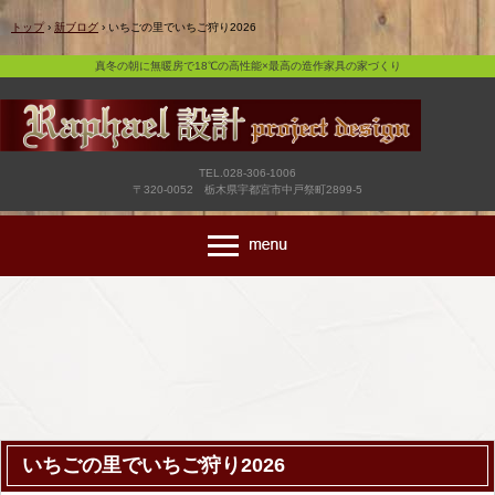
真冬の朝に無暖房で18℃の高性能×最高の造作家具の家づくり
トップ
›
新ブログ
›
いちごの里でいちご狩り2026
真冬の朝に無暖房で18℃の高性能×最高の造作家具の家づくり
TEL.028-306-1006
〒320-0052 栃木県宇都宮市中戸祭町2899-5
いちごの里でいちご狩り2026