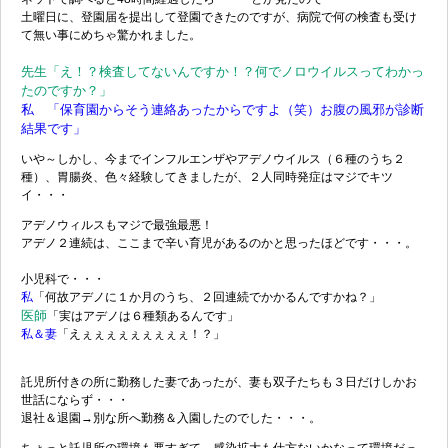
土曜日に、登園届を提出して登園できたのですが、病院で何の検査も受け
て無い事にめちゃ驚かれました。
先生「え！？検査してないんですか！？何でノロウイルスってわかっ
たのですか？」
私 「保育園からそう連絡あったからですよ（笑）お腹の風邪が診断
結果です」
いや～しかし、今までインフルエンザやアデノウイルス（６種のうち２
種）、胃腸炎、色々経験してきましたが、２人同時発症はマジでキツ
イ・・・
アデノウィルスもマジで最強最悪！
アデノ２連続は、ここまで辛い育児があるのかと思ったほどです・・・。
小児科で・・・
私
「何故アデノに１か月のうち、２回連続でかかるんですかね？」
医師
「実はアデノは６種類あるんです」
私＆妻
「えぇぇぇぇぇぇぇぇぇ！？」
託児所付きの所に勤務した妻であったが、妻も双子たちも３日だけしかお
世話にならず・・・
退社＆退園→別な所へ勤務＆入園したのでした・・・。