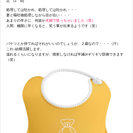
Σ(￣ロ￣lll)
処理しては吐かれ、処理しては吐かれ・・・
妻と嘔吐物処理しながら目が合い・・・
あまりの辛さに、何故か
夫婦で笑っちゃいました（笑）
人間、極限に辛くなると、笑う事が出来るようです（笑）
バケツとか持てればそれがいいのでしょうが、２歳なので・・・（汗）
これ↓結構活躍します。
溢れるくらいになりますが、噴射しなければ半減orギリギリ防御できます
（笑）