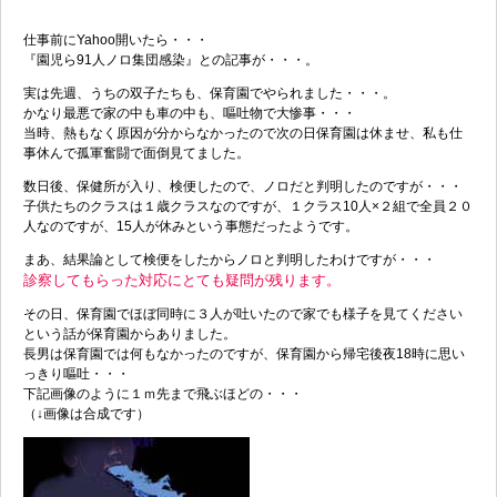
仕事前にYahoo開いたら・・・
『園児ら91人ノロ集団感染』との記事が・・・。
実は先週、うちの双子たちも、保育園でやられました・・・。
かなり最悪で家の中も車の中も、嘔吐物で大惨事・・・
当時、熱もなく原因が分からなかったので次の日保育園は休ませ、私も仕
事休んで孤軍奮闘で面倒見てました。
数日後、保健所が入り、検便したので、ノロだと判明したのですが・・・
子供たちのクラスは１歳クラスなのですが、１クラス10人×２組で全員２０
人なのですが、15人が休みという事態だったようです。
まあ、結果論として検便をしたからノロと判明したわけですが・・・
診察してもらった対応にとても疑問が残ります。
その日、保育園でほぼ同時に３人が吐いたので家でも様子を見てください
という話が保育園からありました。
長男は保育園では何もなかったのですが、保育園から帰宅後夜18時に思い
っきり嘔吐・・・
下記画像のように１ｍ先まで飛ぶほどの・・・
（↓画像は合成です）