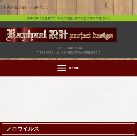
真冬の朝に無暖房で18℃の高性能×最高の造作家具の家づくり
トップ
›
新ブログ
›
ノロウイルス
真冬の朝に無暖房で18℃の高性能×最高の造作家具の家づくり
TEL.028-306-1006
〒320-0052 栃木県宇都宮市中戸祭町2899-5
ノロウイルス