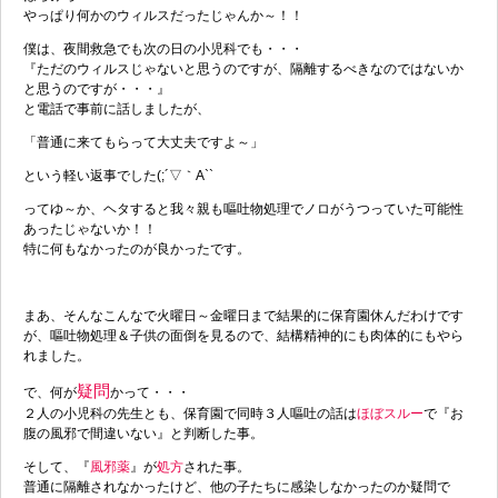
やっぱり何かのウィルスだったじゃんか～！！
僕は、夜間救急でも次の日の小児科でも・・・
『ただのウィルスじゃないと思うのですが、隔離するべきなのではないか
と思うのですが・・・』
と電話で事前に話しましたが、
「普通に来てもらって大丈夫ですよ～」
という軽い返事でした(;´▽｀A``
ってゆ～か、ヘタすると我々親も嘔吐物処理でノロがうつっていた可能性
あったじゃないか！！
特に何もなかったのが良かったです。
まあ、そんなこんなで火曜日～金曜日まで結果的に保育園休んだわけです
が、嘔吐物処理＆子供の面倒を見るので、結構精神的にも肉体的にもやら
れました。
疑問
で、何が
かって・・・
２人の小児科の先生とも、保育園で同時３人嘔吐の話は
ほぼスルー
で『お
腹の風邪で間違いない』と判断した事。
そして、『
風邪薬
』が
処方
された事。
普通に隔離されなかったけど、他の子たちに感染しなかったのか疑問で