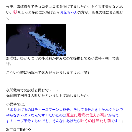
夜中、ほぼ徹夜でチョコチョコ水をあげてましたが、もう大丈夫かなと思
朝
い、
ちょっと多めに水あげたら
お
兄
ちゃん
の方が、画像の様にまた吐い
て・・・
処理後、掛かりつけの小児科が休みなので提携してる小児科へ朝一で直
行。
こういう時に病院って休みだったりしますよね（笑）
夜間救急での説明と同じで・・・
保育園で同時３人吐いたという話も勿論しましたが、
小児科では、
『
水をあげるのはティースプーン１杯分、そして５分おき！それぐらいで
完全に
看病の仕方が悪い
やらなきゃダメなんです！吐いたのは
からで
吐くのは当たり前
す！コップ半分くらいでも、そんなにあげたら
です！
』
Σ(￣ロ￣lll)ｶﾞｰﾝ