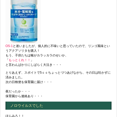
OS-1
と迷いましたが、個人的に不味いと思っていたので、リンゴ風味とい
うアクアソリタを購入！
もう、子供たちは喉がカラッカラのせいか、
「
もっとくれ！！
」
と言わんばかりにしばらく大泣き・・・
とりあえず、スポイトで5ｃｃちょっとづつあげながら、その日は吐かずに
済みました。
次の日検便を保育園に届け・・・
夜だったか・・・
保育園から連絡あり・・・
ノロウイルスでした
ほらみろ！！