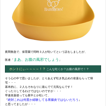
夜間救急で、保育園で同時３人が吐いてという話をしましたが、
まあ、お腹の風邪でしょう
医者「
」
ホントにぃ～～～～！？
こんな吐くか？お腹の風邪で！？
そう心の中で思いましたが、とりあえず吐き気止めの坐薬もらって帰
宅・・・
基本的に、２人もそれなりに遊んでて元気なんです！
ぐったりしてるわけではないのですが・・・
早速坐薬使っても夜中とか吐いて、
絶対これは何度か経験してる胃腸炎ではないだろう
『
』
と思ってましたが・・・