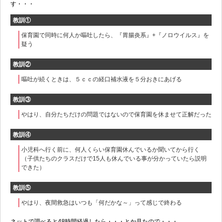
す・・・
教訓①
保育園で同時に何人か嘔吐したら、『胃腸炎系』+『ノロウイルス』を
疑う
教訓②
嘔吐が続くときは、５ｃｃの経口補水液を５分おきにあげる
教訓③
やはり、自分たちだけの問題ではないので保育園を休ませて正解だった
教訓④
小児科へ行く前に、何人くらい保育園休んでいるか聞いてから行く
（子供たちのクラスだけで15人も休んでいる事が分かっていたら説明
できた）
教訓⑤
やはり、夜間救急はいつも「何だかな～」って感じで終わる
ネットで調べると48時間経過したら・・・とか見たので・・・