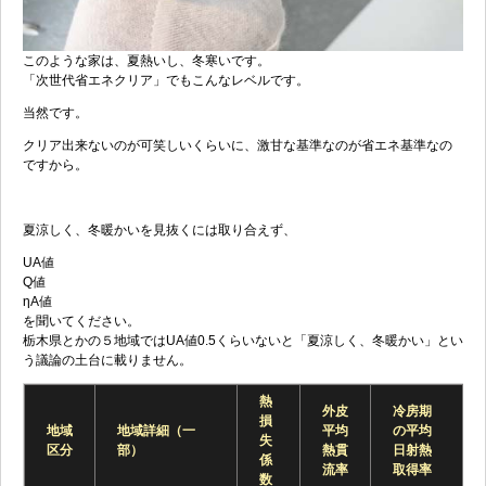
このような家は、夏熱いし、冬寒いです。
「次世代省エネクリア」でもこんなレベルです。
当然です。
クリア出来ないのが可笑しいくらいに、激甘な基準なのが省エネ基準なの
ですから。
夏涼しく、冬暖かいを見抜くには取り合えず、
UA値
Q値
ηA値
を聞いてください。
栃木県とかの５地域ではUA値0.5くらいないと「夏涼しく、冬暖かい」とい
う議論の土台に載りません。
熱
外皮
冷房期
損
地域
地域詳細（一
平均
の平均
失
区分
部）
熱貫
日射熱
係
流率
取得率
数