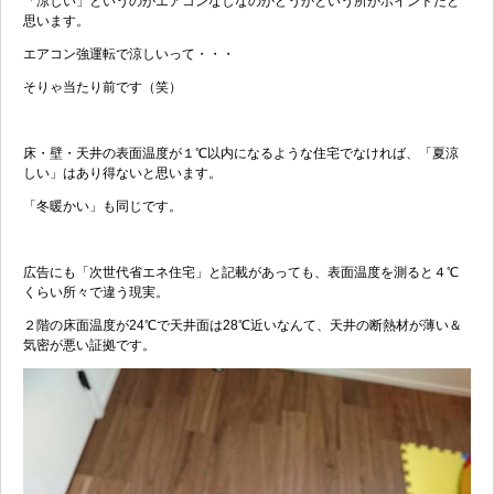
「涼しい」というのがエアコンなしなのかどうかという所がポイントだと
思います。
エアコン強運転で涼しいって・・・
そりゃ当たり前です（笑）
床・壁・天井の表面温度が１℃以内になるような住宅でなければ、「夏涼
しい」はあり得ないと思います。
「冬暖かい」も同じです。
広告にも「次世代省エネ住宅」と記載があっても、表面温度を測ると４℃
くらい所々で違う現実。
２階の床面温度が24℃で天井面は28℃近いなんて、天井の断熱材が薄い＆
気密が悪い証拠です。