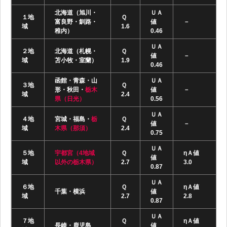
北海道（旭川・
ＵＡ
１地
Ｑ
富良野・釧路・
値
－
域
1.6
稚内）
0.46
ＵＡ
２地
北海道（札幌・
Ｑ
値
－
域
苫小牧・室蘭）
1.9
0.46
函館・青森・山
ＵＡ
３地
Ｑ
形・秋田・
栃木
値
－
域
2.4
県（日光）
0.56
ＵＡ
４地
宮城・福島・
栃
Ｑ
値
－
域
木県（那須）
2.4
0.75
ＵＡ
５地
宇都宮（4地域
Ｑ
ηＡ値
値
域
以外の栃木県）
2.7
3.0
0.87
ＵＡ
６地
Ｑ
ηＡ値
千葉・横浜
値
域
2.7
2.8
0.87
ＵＡ
７地
Ｑ
ηＡ値
長崎・鹿児島
値