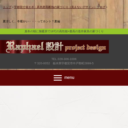
真冬の朝に無暖房で18℃の高性能×最高の造作家具の家づくり
トップ
›
宇都宮で省エネ・高気密高断熱の家づくり（見えないデザイン）ブログ
›
夏涼しく、冬暖かい・・・ってホント？夏編
真冬の朝に無暖房で18℃の高性能×最高の造作家具の家づくり
TEL.028-306-1006
〒320-0052 栃木県宇都宮市中戸祭町2899-5