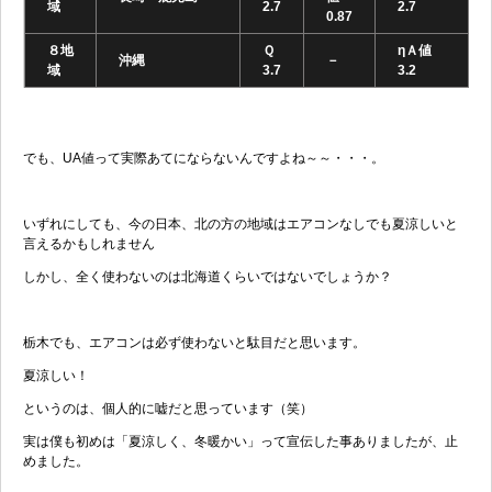
域
2.7
2.7
0.87
８地
Ｑ
ηＡ値
沖縄
－
域
3.7
3.2
でも、UA値って実際あてにならないんですよね～～・・・。
いずれにしても、今の日本、北の方の地域はエアコンなしでも夏涼しいと
言えるかもしれません
しかし、全く使わないのは北海道くらいではないでしょうか？
栃木でも、エアコンは必ず使わないと駄目だと思います。
夏涼しい！
というのは、個人的に嘘だと思っています（笑）
実は僕も初めは「夏涼しく、冬暖かい」って宣伝した事ありましたが、止
めました。