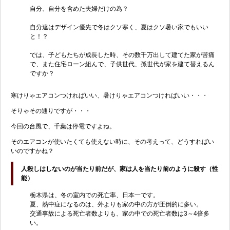
自分、自分を含めた夫婦だけの為？
自分達はデザイン優先で冬はクソ寒く、夏はクソ暑い家でもいい
と！？
では、子どもたちが成長した時、その数千万出して建てた家が苦痛
で、また住宅ローン組んで、子供世代、孫世代が家を建て替えるん
ですか？
寒けりゃエアコンつければいい、暑けりゃエアコンつければいい・・・
そりゃその通りですが・・・
今回の台風で、千葉は停電ですよね。
そのエアコンが使いたくても使えない時に、その考えって、どうすればい
いのですかね？
人殺しはしないのが当たり前だが、家は人を当たり前のように殺す（性
能）
栃木県は、冬の室内での死亡率、日本一です。
夏、熱中症になるのは、外よりも家の中の方が圧倒的に多い。
交通事故による死亡者数よりも、家の中での死亡者数は3～4倍多
い。