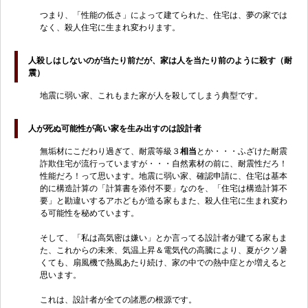
つまり、「性能の低さ」によって建てられた、住宅は、夢の家では
なく、殺人住宅に生まれ変わります。
人殺しはしないのが当たり前だが、家は人を当たり前のように殺す（耐
震）
地震に弱い家、これもまた家が人を殺してしまう典型です。
人が死ぬ可能性が高い家を生み出すのは設計者
無垢材にこだわり過ぎて、耐震等級３
相当
とか・・・ふざけた耐震
詐欺住宅が流行っていますが・・・自然素材の前に、耐震性だろ！
性能だろ！って思います。地震に弱い家、確認申請に、住宅は基本
的に構造計算の「計算書を添付不要」なのを、「住宅は構造計算不
要」と勘違いするアホどもが造る家もまた、殺人住宅に生まれ変わ
る可能性を秘めています。
そして、「私は高気密は嫌い」とか言ってる設計者が建てる家もま
た、これからの未来、気温上昇＆電気代の高騰により、夏がクソ暑
くても、扇風機で熱風あたり続け、家の中での熱中症とか増えると
思います。
これは、設計者が全ての諸悪の根源です。