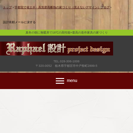
真冬の朝に無暖房で18℃の高性能×最高の造作家具の家づくり
トップ
›
宇都宮で省エネ・高気密高断熱の家づくり（見えないデザイン）ブログ
›
設計依頼メールに涙する
真冬の朝に無暖房で18℃の高性能×最高の造作家具の家づくり
TEL.028-306-1006
〒320-0052 栃木県宇都宮市中戸祭町2899-5