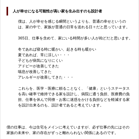
人が幸せになる可能性が高い家を生み出すのも設計者
僕は、人が幸せを感じる瞬間というよりも、普通の幸せというの
は、家の中で、家族が普通の日常を送れる日々だと思っています。
365日、仕事を含めて、家にいる時間が多い人が殆どだと思います。
冬であれば寝る時に暖かい、起きる時も暖かい
夏であれば、常に涼しい・・・
子どもが病気になりにくい
アドピーが改善してきた
喘息が改善してきた
アレルギーが改善してきた・・・
これらを、医学・医療に頼ることなく、「健康」というステータス
を高い確率で維持できる家を設計し、病院に通う負担、医療費の負
担、仕事を休んで同僚・お客に迷惑をかける負担などを軽減する家
を設計出来るのも、設計者であると考えています。
僕の仕事は、今は住宅をメインに考えていますが、必ず仕事の先にはその
家族の未来や、家の存在がずっと離れられない関係にあるのです。