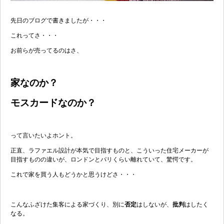
先日のブログで書きましたが・・・
これってさ・・・
お前らが売ってるのはさ、
家なのか？
モスカードなのか？
って言いたいよホント。
正直、ラファエル設計が本気で目指すものと、こういった住宅メーカーが
目指すものの違いが、ロンドンとパリくらい離れていて、驚愕です。
これで家を買う人もどうかと思うけどさ・・・
こんなふざけた集客による家づくり、別に
否定
はしないが、
批判
はしたく
なる。