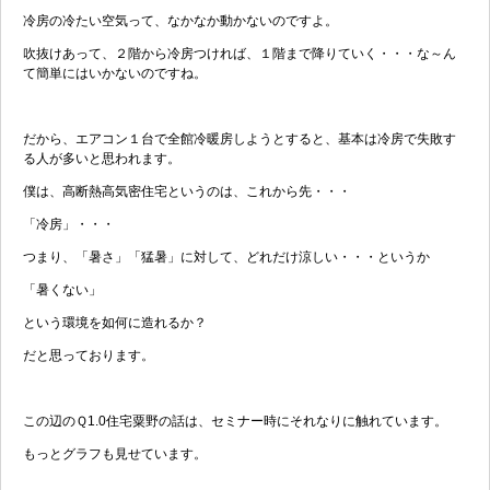
冷房の冷たい空気って、なかなか動かないのですよ。
吹抜けあって、２階から冷房つければ、１階まで降りていく・・・な～ん
て簡単にはいかないのですね。
だから、エアコン１台で全館冷暖房しようとすると、基本は冷房で失敗す
る人が多いと思われます。
僕は、高断熱高気密住宅というのは、これから先・・・
「冷房」・・・
つまり、「暑さ」「猛暑」に対して、どれだけ涼しい・・・というか
「暑くない」
という環境を如何に造れるか？
だと思っております。
この辺のＱ1.0住宅粟野の話は、セミナー時にそれなりに触れています。
もっとグラフも見せています。