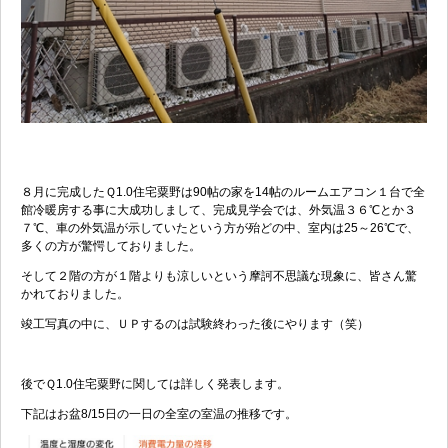
８月に完成したＱ1.0住宅粟野は90帖の家を14帖のルームエアコン１台で全
館冷暖房する事に大成功しまして、完成見学会では、外気温３６℃とか３
７℃、車の外気温が示していたという方が殆どの中、室内は25～26℃で、
多くの方が驚愕しておりました。
そして２階の方が１階よりも涼しいという摩訶不思議な現象に、皆さん驚
かれておりました。
竣工写真の中に、ＵＰするのは試験終わった後にやります（笑）
後でＱ1.0住宅粟野に関しては詳しく発表します。
下記はお盆8/15日の一日の全室の室温の推移です。