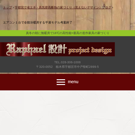
真冬の朝に無暖房で18℃の高性能×最高の造作家具の家づくり
トップ
›
宇都宮で省エネ・高気密高断熱の家づくり（見えないデザイン）ブログ
›
エアコン１台で全館冷暖房する平屋モデル考案終了
真冬の朝に無暖房で18℃の高性能×最高の造作家具の家づくり
TEL.028-306-1006
〒320-0052 栃木県宇都宮市中戸祭町2899-5