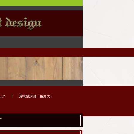
セス
環境塾講師（in東大）
す