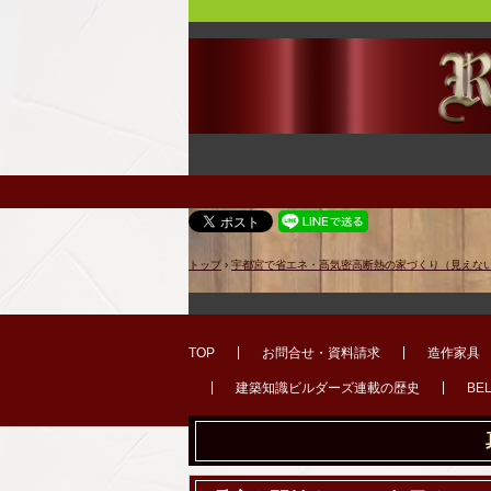
トップ
›
宇都宮で省エネ・高気密高断熱の家づくり（見えな
TOP
お問合せ・資料請求
造作家具
建築知識ビルダーズ連載の歴史
BE