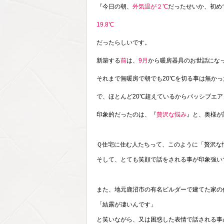
『今日の朝、
外気温が２℃
だったせいか、初め
19.8℃
だったらしいです。
新築する
前
は、
9月
から暖房器具のお世話になっ
それまで無暖房で朝でも20℃を切る事は無か
で、ほとんど20℃超えているからパッシブエ
印象的だったのは、『
贅沢な悩み
』と、奥様が
Ｑ住宅に住む人たちって、このように「贅沢な
そして、とても笑顔で話をされる事が印象強い
また、地元鹿沼市の有名ビルダーで建てた家の
「結露が凄いんです」
と笑いながら、又は困惑した表情で話される事