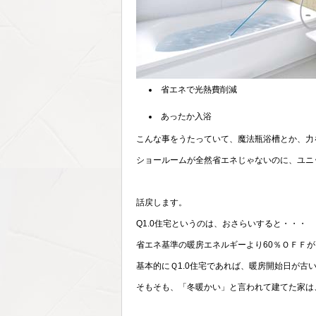
省エネで光熱費削減
あったか入浴
こんな事をうたっていて、魔法瓶浴槽とか、力
ショールームが全然省エネじゃないのに、ユニ
話戻します。
Q1.0住宅というのは、おさらいすると・・・
省エネ基準の暖房エネルギーより60％ＯＦＦが
基本的にＱ1.0住宅であれば、暖房開始日が古
そもそも、「冬暖かい」と言われて建てた家は