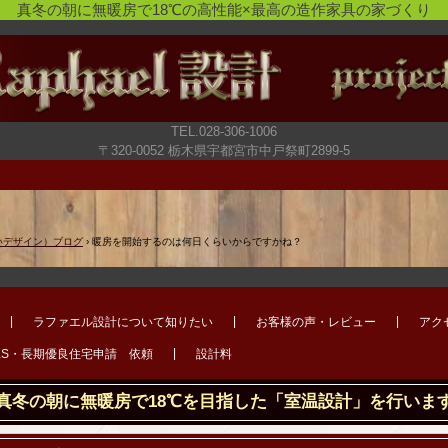
真冬の朝に無暖房で18℃の高性能×最高の造作家具の家づくり
TEL.028-306-1006
〒320-0052 栃木県宇都宮市中戸祭町2899-5
いデザイン）ブログ
›
暖房を開始するのは何日くらいからですかね？
ラファエル設計について知りたい
お客様の声・レビュー
アク
LS・長期優良住宅申請 依頼
設計料
真冬の朝に無暖房で18℃を目指した「室温設計」を行いま