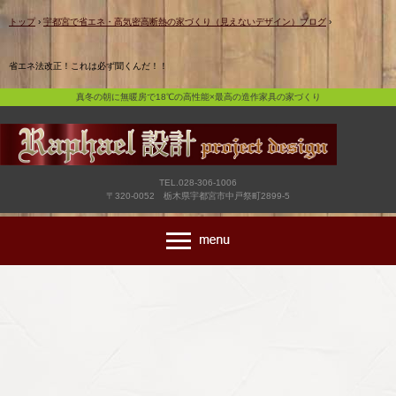
真冬の朝に無暖房で18℃の高性能×最高の造作家具の家づくり
トップ
›
宇都宮で省エネ・高気密高断熱の家づくり（見えないデザイン）ブログ
›
省エネ法改正！これは必ず聞くんだ！！
真冬の朝に無暖房で18℃の高性能×最高の造作家具の家づくり
TEL.028-306-1006
〒320-0052 栃木県宇都宮市中戸祭町2899-5