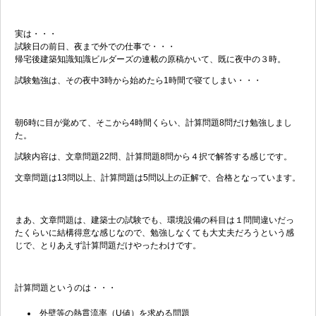
実は・・・
試験日の前日、夜まで外での仕事で・・・
帰宅後建築知識知識ビルダーズの連載の原稿かいて、既に夜中の３時。
試験勉強は、その夜中3時から始めたら1時間で寝てしまい・・・
朝6時に目が覚めて、そこから4時間くらい、計算問題8問だけ勉強しまし
た。
試験内容は、文章問題22問、計算問題8問から４択で解答する感じです。
文章問題は13問以上、計算問題は5問以上の正解で、合格となっています。
まあ、文章問題は、建築士の試験でも、環境設備の科目は１問間違いだっ
たくらいに結構得意な感じなので、勉強しなくても大丈夫だろうという感
じで、とりあえず計算問題だけやったわけです。
計算問題というのは・・・
外壁等の熱貫流率（U値）を求める問題