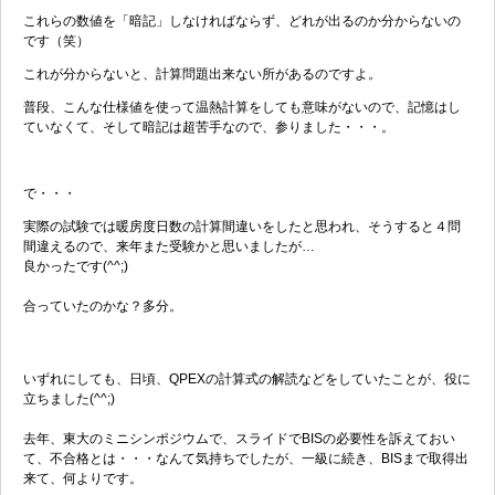
これらの数値を「暗記」しなければならず、どれが出るのか分からないの
です（笑）
これが分からないと、計算問題出来ない所があるのですよ。
普段、こんな仕様値を使って温熱計算をしても意味がないので、記憶はし
ていなくて、そして暗記は超苦手なので、参りました・・・。
で・・・
実際の試験では暖房度日数の計算間違いをしたと思われ、そうすると４問
間違えるので、来年また受験かと思いましたが…
良かったです(^^;)
合っていたのかな？多分。
いずれにしても、日頃、QPEXの計算式の解読などをしていたことが、役に
立ちました(^^;)
去年、東大のミニシンポジウムで、スライドでBISの必要性を訴えておい
て、不合格とは・・・なんて気持ちでしたが、一級に続き、BISまで取得出
来て、何よりです。