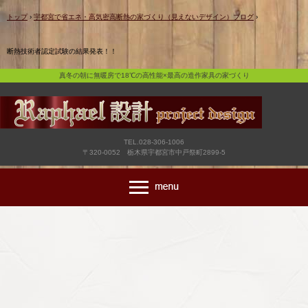
真冬の朝に無暖房で18℃の高性能×最高の造作家具の家づくり
トップ
›
宇都宮で省エネ・高気密高断熱の家づくり（見えないデザイン）ブログ
›
断熱技術者認定試験の結果発表！！
真冬の朝に無暖房で18℃の高性能×最高の造作家具の家づくり
TEL.028-306-1006
〒320-0052 栃木県宇都宮市中戸祭町2899-5