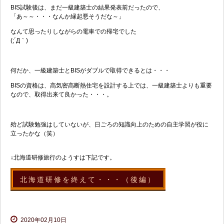
BIS試験後は、まだ一級建築士の結果発表前だったので、
「あ～～・・・なんか縁起悪そうだな～」
なんて思ったりしながらの電車での帰宅でした
(;´Д｀)
何だか、一級建築士とBISがダブルで取得できるとは・・・
BISの資格は、高気密高断熱住宅を設計する上では、一級建築士よりも重要
なので、取得出来て良かった・・・。
殆ど試験勉強はしていないが、日ごろの知識向上のための自主学習が役に
立ったかな（笑）
↓北海道研修旅行のようすは下記です。
北海道研修を終えて・・・（後編）
2020年02月10日