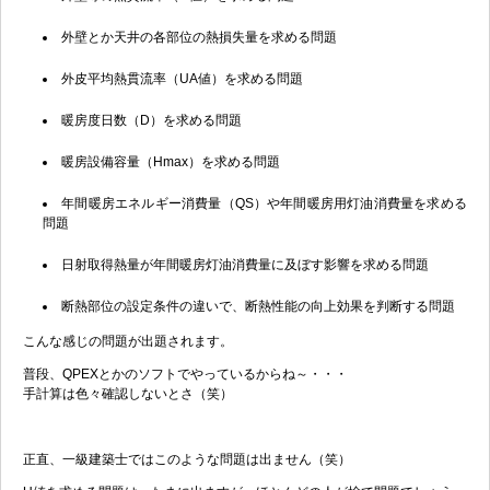
外壁とか天井の各部位の熱損失量を求める問題
外皮平均熱貫流率（UA値）を求める問題
暖房度日数（D）を求める問題
暖房設備容量（Hmax）を求める問題
年間暖房エネルギー消費量（QS）や年間暖房用灯油消費量を求める
問題
日射取得熱量が年間暖房灯油消費量に及ぼす影響を求める問題
断熱部位の設定条件の違いで、断熱性能の向上効果を判断する問題
こんな感じの問題が出題されます。
普段、QPEXとかのソフトでやっているからね～・・・
手計算は色々確認しないとさ（笑）
正直、一級建築士ではこのような問題は出ません（笑）