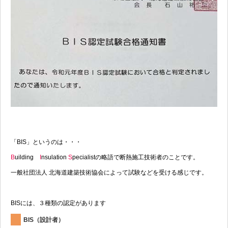
「BIS」というのは・・・
B
uilding
I
nsulation
S
pecialistの略語で断熱施工技術者のことです。
一般社団法人 北海道建築技術協会によって試験などを受ける感じです。
BISには、３種類の認定があります
BIS（設計者）