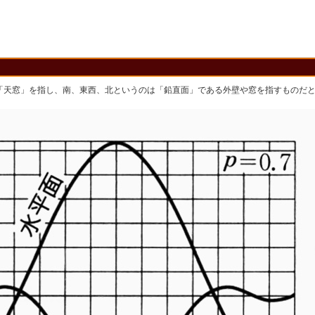
「天窓」を指し、南、東西、北というのは「鉛直面」である外壁や窓を指すものだ