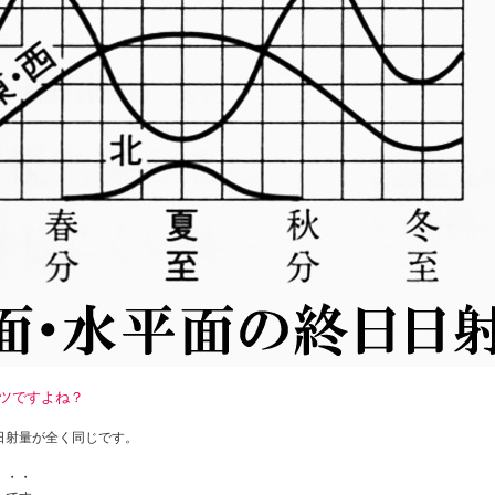
トツですよね？
日射量が全く同じです。
・・・