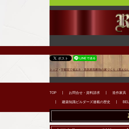
トップ
›
宇都宮で省エネ・高気密高断熱の家づくり（見えな
TOP
お問合せ・資料請求
造作家具
建築知識ビルダーズ連載の歴史
BE