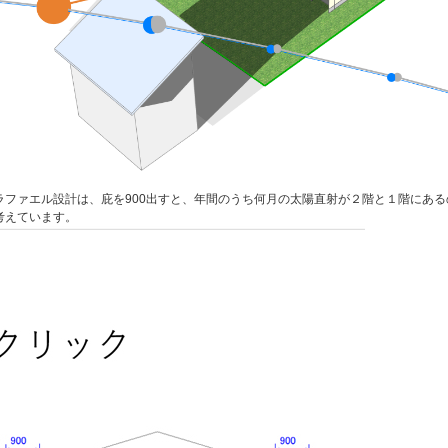
ラファエル設計は、庇を900出すと、年間のうち何月の太陽直射が２階と１階にある
考えています。