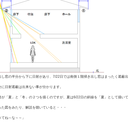
掃出し窓の半分から下に日射があり、7/22日では南側１階掃き出し窓はまったく遮蔽
は完全に日射遮蔽は出来ない事が分かります。
が「夏」と「冬」の２つを描くのですが、夏は6/22日の斜線を「夏」として描い
った図をみたり、解説を聴いていると・・・
きてね～な～～」