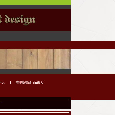
セス
環境塾講師（in東大）
す