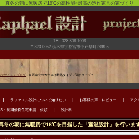
真冬の朝に無暖房で18℃の高性能×最高の造作家具の家づくり
TEL.028-306-1006
〒320-0052 栃木県宇都宮市中戸祭町2899-5
いデザイン）ブログ
›
東西南北のガラスは断熱タイプ？遮熱タイプ？
ラファエル設計について知りたい
お客様の声・レビュー
アク
LS・長期優良住宅申請 依頼
設計料
真冬の朝に無暖房で18℃を目指した「室温設計」を行いま