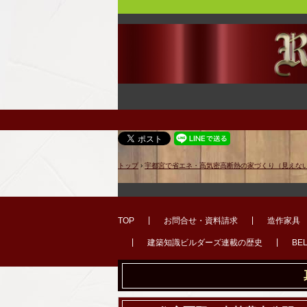
トップ
›
宇都宮で省エネ・高気密高断熱の家づくり（見えな
TOP
お問合せ・資料請求
造作家具
建築知識ビルダーズ連載の歴史
BE