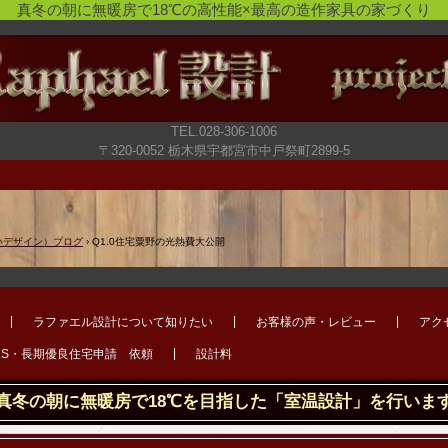
真冬の朝に無暖房で18℃の高性能×最高の造作家具の家づくり
TEL.028-306-1006
〒320-0052 栃木県宇都宮市中戸祭町2899-5
いデザイン）ブログ
›
Q1.0住宅粟野の光熱費大公開
ラファエル設計について知りたい
お客様の声・レビュー
アク
LS・長期優良住宅申請 依頼
設計料
真冬の朝に無暖房で18℃を目指した「室温設計」を行いま