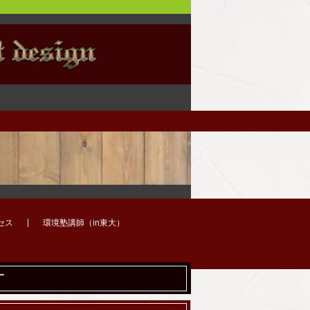
セス
環境塾講師（in東大）
す