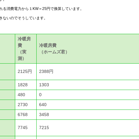
れる消費電力から１KW＝25円で換算しています。
きないのでそうしています。
冷暖房
費
冷暖房費
（実
（ホームズ君）
測）
2125円
2388円
1828
1303
480
0
2730
640
6768
3458
7745
7215