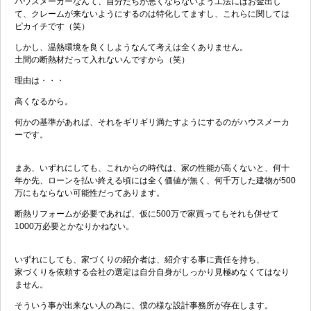
ハウスメーカーなんて、自分たちが悪くならないよう工法にはお金出し
て、クレームが来ないようにするのは特化してますし、これらに関しては
ピカイチです（笑）
しかし、温熱環境を良くしようなんて考えは全くありません。
土間の断熱材だって入れないんですから（笑）
理由は・・・
高くなるから。
何かの基準があれば、それをギリギリ満たすようにするのがハウスメーカ
ーです。
まあ、いずれにしても、これからの時代は、家の性能が高くないと、何十
年か先、ローンを払い終える頃には全く価値が無く、何千万した建物が500
万にもならない可能性だってあります。
断熱リフォームが必要であれば、仮に500万で家買ってもそれも併せて
1000万必要とかなりかねない。
いずれにしても、家づくりの紹介者は、紹介する事に責任を持ち、
家づくりを依頼する会社の選定は自分自身がしっかり見極めなくてはなり
ません。
そういう事が出来ない人の為に、僕の様な設計事務所が存在します。