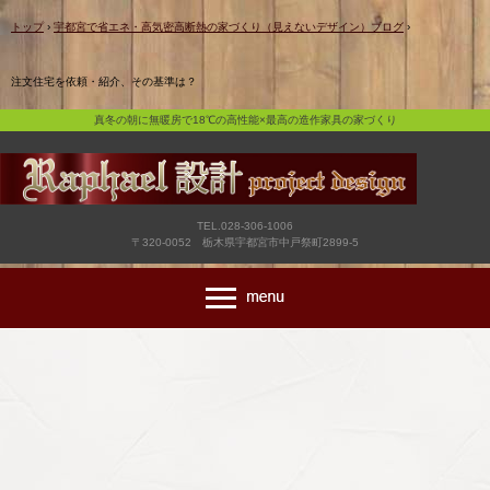
真冬の朝に無暖房で18℃の高性能×最高の造作家具の家づくり
トップ
›
宇都宮で省エネ・高気密高断熱の家づくり（見えないデザイン）ブログ
›
注文住宅を依頼・紹介、その基準は？
真冬の朝に無暖房で18℃の高性能×最高の造作家具の家づくり
TEL.028-306-1006
〒320-0052 栃木県宇都宮市中戸祭町2899-5