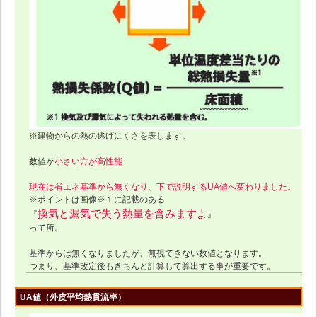
※建物からの熱の逃げにくさを表します。
数値が
小さい方が高性能
現在は省エネ基準から無くなり、下で説明するUA値へ変わりました。
※ポイントは画像※１に記載のある
換気と漏気で失う熱量を含みますよ
『
』
って所。
基準からは無くなりましたが、無視できない数値となります。
つまり、基準改定後もきちんと計算して算出する事が重要です。
UA値（外皮平均熱貫流率）