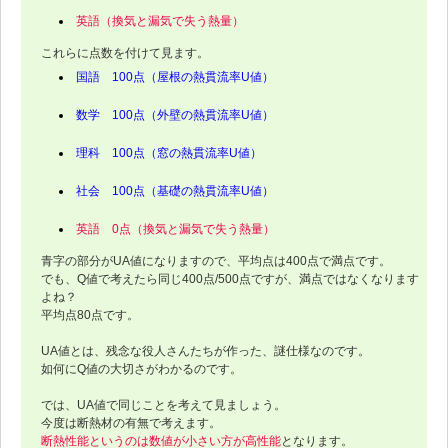
英語（換気と漏気で失う熱量）
これらに点数を付けて見ます。
国語 100点（屋根の熱貫流率U値）
数学 100点（外壁の熱貫流率U値）
理科 100点（窓の熱貫流率U値）
社会 100点（基礎の熱貫流率U値）
英語 0点（換気と漏気で失う熱量）
青字の部分がUA値になりますので、平均点は400点で満点です。
でも、Q値で考えたら同じ400点/500点ですが、満点ではなくなります
よね？
平均点80点です。
UA値とは、残念な役人さんたちが作った、謎仕様なのです。
如何にQ値の大切さがわかるのです。
では、UA値で同じことを考えて見ましょう。
今度は断熱材の有無で考えます。
断熱性能というのは数値が小さい方が高性能
となります。