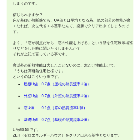
しまうのです。
信じられますか？
床か基礎が無断熱でも、UA値とは平均となる為、他の部分の性能が良
くなれば、次世代省エネ基準なんて、楽勝でクリア出来てしまうので
す。
よく、「窓が弱点だから、窓の性能を上げる」という話を住宅展示場巡
りなどをした時に聞いたりしませんか？
それが上記で言っている事です。
窓以外の断熱性能は大したことないのに、窓だけ性能上げて、
『うちは高断熱住宅仕様です』
というのはこういう事です。
屋根U値 0.7点（屋根の熱貫流率U値）
外壁U値 0.7点（外壁の熱貫流率U値）
窓U値 0.1点（窓の熱貫流率U値）
基礎U値 0.7点（基礎の熱貫流率U値）
UA値0.55です。
ZEH（ゼロエネルギーハウス）をクリア出来る基準となります。