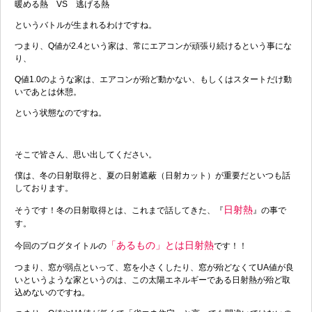
暖める熱 VS 逃げる熱
というバトルが生まれるわけですね。
つまり、Q値が2.4という家は、常にエアコンが頑張り続けるという事にな
り、
Q値1.0のような家は、エアコンが殆ど動かない、もしくはスタートだけ動
いであとは休憩。
という状態なのですね。
そこで皆さん、思い出してください。
僕は、冬の日射取得と、夏の日射遮蔽（日射カット）が重要だといつも話
しております。
日射熱
そうです！冬の日射取得とは、これまで話してきた、『
』の事で
す。
「あるもの」とは日射熱
今回のブログタイトルの
です！！
つまり、窓が弱点といって、窓を小さくしたり、窓が殆どなくてUA値が良
いというような家というのは、この太陽エネルギーである日射熱が殆ど取
込めないのですね。