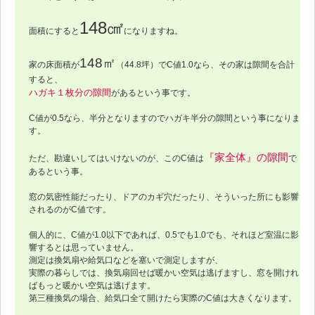
148㎠
面積にすると
になりますね。
148㎡
家の床面積が
（44.8坪）でC値1.0なら、その家は隙間を合計
すると、
ハガキ１枚分の隙間
があるという事です。
C値が0.5なら、半分となりますのでハガキ半分の隙間という事になりま
す。
『家全体』の隙間
ただ、勘違いしてはいけないのが、このC値は
で
あるという事。
窓の気密性能だったり、ドアのカギ穴だったり、そういった所にも影響
されるのがC値です。
個人的に、C値が1.0以下であれば、0.5でも1.0でも、それほど室温に影
響するとは思っていません。
測定は換気扇や給気口などを塞いで測定しますが、
実際の暮らしでは、換気扇回せば暖かい空気は逃げますし、窓を開けれ
ばもっと暖かい空気は逃げます。
第三種換気の場合、給気口全て開けたら実際のC値は大きくなります。