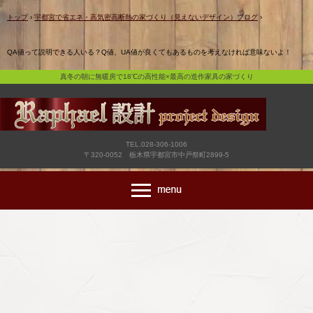
真冬の朝に無暖房で18℃の高性能×最高の造作家具の家づくり
トップ
›
宇都宮で省エネ・高気密高断熱の家づくり（見えないデザイン）ブログ
›
QA値って説明できる人いる？Q値、UA値が良くてもあるものを考えなければ意味ないよ！
真冬の朝に無暖房で18℃の高性能×最高の造作家具の家づくり
TEL.028-306-1006
〒320-0052 栃木県宇都宮市中戸祭町2899-5