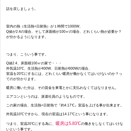
話を戻しましょう。
室内の熱（生活熱+日射熱）が１時間で1000W、
Q値が2.4の場合、そして床面積が100㎡の場合、どれくらい熱が必要か？
が分かるようになります。
つまり、こういう事です。
Q値2.4、床面積100㎡の家で・・・
外気温10℃、生活熱が400W、日射熱が600Wの場合、
室温を20℃にするには、どれくらい暖房が働かなくてはいけないのか？っ
てのが分かります。
暖房に働いた分は、その賃金を東電とかに支払わなくてはなりません。
エアコンというのは、派遣社員のようなものです。
この家の場合、生活熱+日射熱で『約4.17℃』室温を上げる事が出来ます。
外気温10℃ですから、現在の室温は14.17℃という事になります。
暖房は5.83℃
つまり、室温20℃にする為に、
の働きをしなくてはいけな
いという事です。