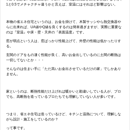
1と0.5でメチャクチャ違うかと言えば、室温にはそれほど影響はない。
本物の省エネ住宅というのは、お金を掛けて、木製サッシやら熱交換器や
らに出来れば、UA値やQ値を良くするのは簡単過ぎますが、実際に重要な
のは『室温』や床・壁・天井の『表面温度』です。
窓が弱点という人は、窓ばっかり性能上げて、外壁の性能は低かったりす
る。
玄関のドアをもの凄く性能が良く、高いお金出しているのに土間の断熱は
一切してないとか・・・
そんなのは住まい手に「ただ高いお金出させているだけの家」でしかあり
ません。
家というのは、断熱性能だけ上げれば暖かいと勘違いしている人が、プロ
でも、高断熱を造っているプロたちでも理解していない人が多いです。
つまり、省エネ住宅は造っているけど、キチンと温熱について、理解しな
がら設計・施工をしているのか？
って事です。