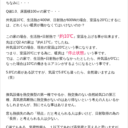
ちなみに・・・
Q値1.0、床面積100㎡の家で・・・
外気温10℃、生活熱が400W、日射熱が600Wの場合、室温を20℃にするに
は、どれくらい暖房が働かなくてはいけないのか？
約10℃
この家の場合、生活熱+日射熱で『
』室温を上げる事が出来ます。
先ほどQ2.4の家は『約4.17℃』でしたね。
外気温10℃の場合、現在の室温は20℃という事になります。
停止状態
つまり、室温20℃にする為に、暖房は『
』いう事です。
では、この家で、生活熱+日射熱が変らなかったとしたら、外気温が0℃に
なった場合は10℃の働きをエアコンがするようになるという事です。
5.8℃の差がある訳ですが、気温で5.8℃も違ったら、全然違いますよね
（笑）
換気設備を熱交換型の第一種でやるか、熱交換のない自然給気口の第三
種、高気密高断熱に熱交換がないのはあり得ないという考えの人もいるか
もしれませんが、別にそんな事はありません。
窓も熱損失の為の「弱点」だと考えられる人は多いけど、日射取得の為の
「長所」と考えられる人は少ない。
C値でもある、気密性能も、１以下であれば高気密と言えると思いますが、