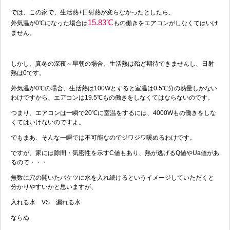
では、この家で、生活熱+日射熱が変らなかったとしたら、
15.83℃
外気温が0℃になった場合は
もの働きをエアコンがしなくてはいけ
ません。
しかし、真冬の深夜～早朝の場合、生活熱は殆ど期待できませんし、日射
熱は0です。
外気温が0℃の場合、生活熱は100Wとすると室温は0.5℃分の熱量しかない
わけですから、エアコンは19.5℃もの働きをしなくてはならないのです。
つまり、エアコンは一瞬で20℃に室温をするには、4000Wもの働きをしな
くてはいけないのですよ。
でもまあ、そんな一瞬では不可能なのでジワジワ暖めるわけです。
ですが、家には隙間・気密性を示すC値もあり、熱が逃げるQ値やUa値があ
るので・・・
無数に穴の開いたバケツに水を入れ続けるというイメージしていただくと
分かりやすいかと思いますが、
入れる水 VS 漏れる水
ならぬ