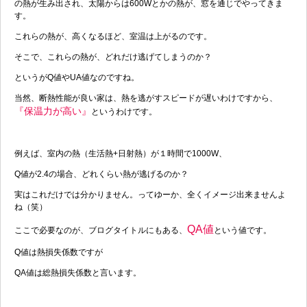
の熱が生み出され、太陽からは600Wとかの熱が、窓を通じでやってきま
す。
これらの熱が、高くなるほど、室温は上がるのです。
そこで、これらの熱が、どれだけ逃げてしまうのか？
というがQ値やUA値なのですね。
当然、断熱性能が良い家は、熱を逃がすスピードが遅いわけですから、
『保温力が高い』
というわけです。
例えば、室内の熱（生活熱+日射熱）が１時間で1000W、
Q値が2.4の場合、どれくらい熱が逃げるのか？
実はこれだけでは分かりません。ってゆーか、全くイメージ出来ませんよ
ね（笑）
QA値
ここで必要なのが、ブログタイトルにもある、
という値です。
Q値は熱損失係数ですが
QA値は総熱損失係数と言います。