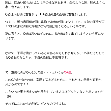
家は、四角い家もあれば、L字の様な家もあり、凸のような家、凹のような
家、色々あります。
Q値は床面積に左右され、UA値は外皮の面積に左右されます。
つまり、延べ床面積が同じ建物でUA値が同じだとしても、１階の面積が広
くて凹の形状の様な平屋の方がQ値は悪くなるという事です。
逆に言うと、Q値は悪いはずなのに、UA値は良く出てしまうという事にな
ります。
なので、平屋が流行っているとかあるかもしれませんが、UA値だけだして
もQ値も知らなきゃ、本当の性能は不透明です。
で、重要なのがやっぱりQ値・・・というか
QA値
。
このQA値が分かれば、室温１℃上げるために、それだけの熱量が必要か、
分かるのです！！
こういった事を考えながら設計している人はほどんといないと思いますが
（笑）
それではこれからの時代、ダメなのですよね。