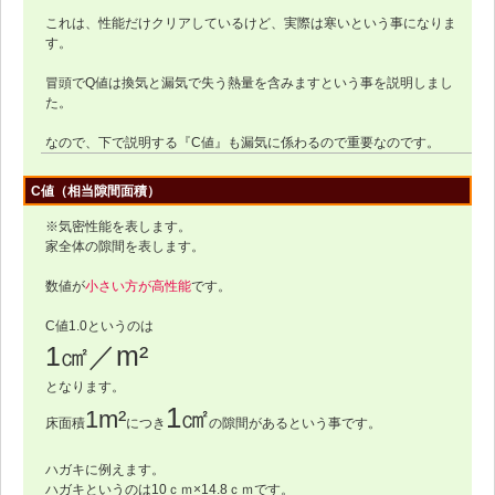
これは、性能だけクリアしているけど、実際は寒いという事になりま
す。
冒頭でQ値は換気と漏気で失う熱量を含みますという事を説明しまし
た。
なので、下で説明する『C値』も漏気に係わるので重要なのです。
C値（相当隙間面積）
※気密性能を表します。
家全体の隙間を表します。
数値が
小さい方が高性能
です。
C値1.0というのは
1㎠／m²
となります。
1
㎠
1m²
床面積
につき
の隙間があるという事です。
ハガキに例えます。
ハガキというのは10ｃｍ×14.8ｃｍです。