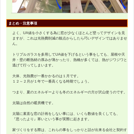
まとめ・注意事項
よく、UA値を小さくする為に窓が少なくほとんど壁ってデザインを見
ますが、これは光熱費削減の観点からしたら巧いデザインではありませ
ん。
トリプルガラスを多用してUA値を下げるという事をしても、屋根や天
井・壁の断熱材の厚みが薄かったり、熱橋が多くては、熱がジワジワと
逃げて行ってしまいます。
大体、光熱費が一番かかるのは１月です。
１２～２月が１年で一番高くなる時期でしょう。
つまり、夏のエネルギーよりも冬のエネルギーの方が沢山使うのです。
太陽は自然の暖房機です。
太陽に素直な窓の計画をしない事には、いくら数値を良くしても、
『思ったより』寒いという事が実際に起きます。
家づくりをする際は、これらの事をしっかりと話が出来る会社と契約す