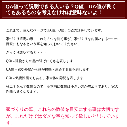
QA値って説明できる人いる？Q値、UA値が良く
てもあるものを考えなければ意味ないよ！
これまで、色んなページでUA値、Q値、C値の話をしています。
家づくり選定の際、これら３つを聞く事が、家づくりをお願いする一つの
目安にもなるという事を知っておいてください。
ざっくり説明すると・・・
Q値＝建物からの熱の逃げにくさを表します
UA値＝窓や外壁から熱が移動・通過する量を表します
C値＝気密性能でもある、家全体の隙間を表します
省エネを示す数値なので、基本的に数値は小さい方が省エネであり、家の
性能も良くなります。
家づくりの際、これらの数値を目安にする事は大切です
が、これだけではダメな事を知って欲しいと思っていま
す。