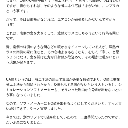
つまり、Q値やUA値が低くて「省エネ住宅」と言っても間違いではないの
ですが、僕からすれば、そのような省エネ住宅は「まがい物」。レプリカ
という事です。
だって、冬は日射熱がなければ、エアコンが頑張るしかないんですから
（笑）
これは、南側の窓を大きくして、遮熱ガラスにしちゃうという行為も同じ
です。
昔、南側の縁側のような所などの暖かさをイメージしている人が、遮熱ガ
ラスの南側の家に住むと、その心地よさもなくなり、むしろ「寒い」と思
うようになり、窓を開けた方が日射熱が取込めて、その場所は暖かいとい
う現象が起きます。
UA値というのは、省エネ法の届出で算出が必要な数値であり、Q値は現在
省エネ法から削除されたから、Q値を示す意味がないという人もいるし、シ
ミュレーションソフトメーカーも、そういった理由からQ値が出せないとい
う事になっていました。
なので、ソフトメーカーにもQ値を出せるようにしてくださいと、ずっと言
い続けてきて、やっと実現しました。
今までは、別のソフトでQ値を出していたので、二度手間だったのですが、
だいぶ楽になりました。