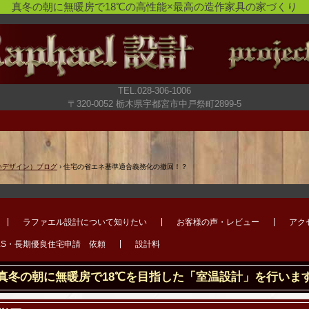
真冬の朝に無暖房で18℃の高性能×最高の造作家具の家づくり
TEL.028-306-1006
〒320-0052 栃木県宇都宮市中戸祭町2899-5
いデザイン）ブログ
›
住宅の省エネ基準適合義務化の撤回！？
ラファエル設計について知りたい
お客様の声・レビュー
アク
LS・長期優良住宅申請 依頼
設計料
真冬の朝に無暖房で18℃を目指した「室温設計」を行いま