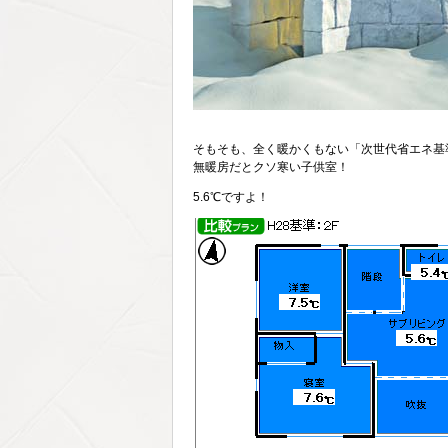
そもそも、全く暖かくもない「次世代省エネ基
無暖房だとクソ寒い子供室！
5.6℃ですよ！