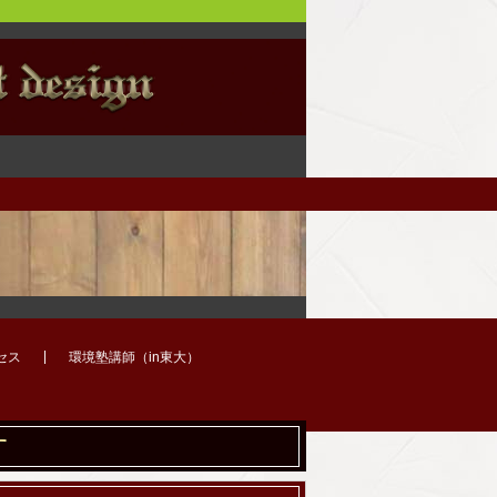
セス
環境塾講師（in東大）
す