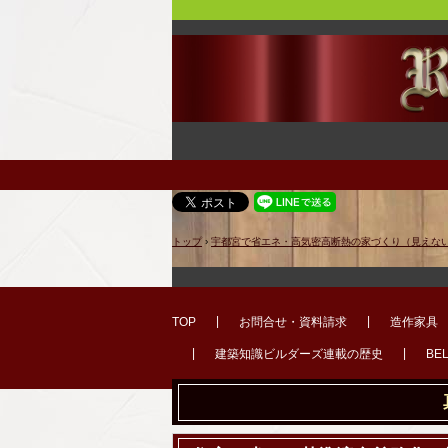
トップ
›
宇都宮で省エネ・高気密高断熱の家づくり（見えな
TOP
お問合せ・資料請求
造作家具
建築知識ビルダーズ連載の歴史
BE