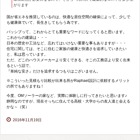
がります
国が省エネを推奨しているのは、快適な居住空間の確保によって、少しで
も健康体でいて、長生きしてもらう為です。
パッシブって、これからとても重要なワードになってくると思います。
これからの建築は・・・
日本の歴史や工法など、忘れてはいけない重要な事もありますが・・・
住宅に関しては、そこに住むご家族の健康と快適さを追求していきたい
と、私は思っています。
ただ、どこのハウスメーカーより安くできる、そこの工務店より安く出来
るという話で、
『単純な安さ』だけを追求するつもりはございません。
※こういった見積もり比較が出来る所がRaphael設計に依頼するメリット
の所でもありますね！
今度、OMソーラーの家など、実際に体験しに行ってきたいと思います♪
静岡なのですが、現在そっちに住んでる高校・大学からの友人達と会える
かな～（笑）
2016年11月19日