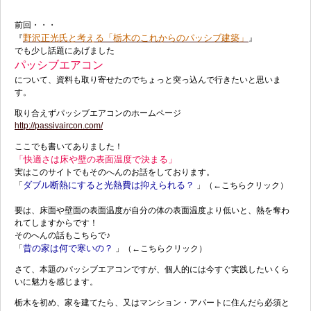
前回・・・
野沢正光氏と考える「栃木のこれからのパッシブ建築」
『
』
でも少し話題にあげました
パッシブエアコン
について、資料も取り寄せたのでちょっと突っ込んで行きたいと思いま
す。
取り合えずパッシブエアコンのホームページ
http://passivaircon.com/
ここでも書いてありました！
「快適さは床や壁の表面温度で決まる」
実はこのサイトでもそのへんのお話をしております。
ダブル断熱にすると光熱費は抑えられる？
「
」（←こちらクリック）
要は、床面や壁面の表面温度が自分の体の表面温度より低いと、熱を奪わ
れてしますからです！
そのへんの話もこちらで♪
昔の家は何で寒いの？
「
」（←こちらクリック）
さて、本題のパッシブエアコンですが、個人的には今すぐ実践したいくら
いに魅力を感じます。
栃木を初め、家を建てたら、又はマンション・アパートに住んだら必須と