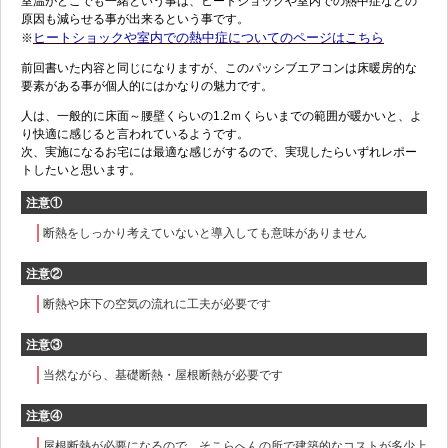
室温がどこでも一緒という事は、ヒートショックや室内での熱中症などの
原因も減らせる事が出来るという事です。
ヒートショックや室内での熱中症についてのページはこちら
※
前回書いた内容と同じになりますが、このパッシブエアコンは床暖房的な
要素がある事が個人的にはかなりの魅力です。
人は、一般的に床面～腰壁くらいの1.2ｍくらいまでの範囲が暖かいと、よ
り快適に感じると言われているようです。
次、実施になるお宅には最適な感じがするので、実現したらいずれレポー
トしたいと思います。
注意①
断熱をしっかり考えていないと導入しても意味がありません
注意②
断熱や床下の空気の流れに工夫が必要です
注意③
当然ながら、基礎断熱・屋根断熱が必要です
注意④
屋根断熱が必要になるので、そこらへんの所で建築的なコストが多少上