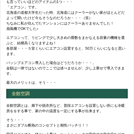
も言っていいほどのアイテムの1つ・・・
「エアコン」です。
北海道の道都大学生だった時、北海道にはクーラーがない家がほとんどだ
よって聞いたけど今もそうなのだろうか・・・（笑）
ちなみに私が住んでたマンションにはクーラーありませんでした！
扇風機でOKでした♪
エアコンって、リビングで少し大きめの畳数をまかなえる容量の機種を選
ぶと、結構高くなりますよね！
各部屋・・・５室くらいにエアコン設置すると、50万くらいになると思い
ます。
パッシブエアコン導入した場合はどうだろうか・・・。
金額は一律ではないのでここでは述べませんが、少し上乗せで導入できま
す。
最大のメリットは、そう・・・
全館空調
全館空調とは、廊下や脱衣所など、普段エアコンを設置しない所にも冷暖
房ををする事で、家の中の温度を一定にする事が出来ます。
そう・・・
まさにダブル断熱のコンセプトと相性バッチリ！！